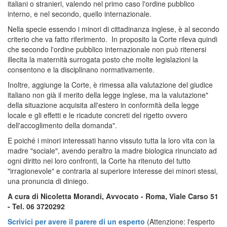
italiani o stranieri, valendo nel primo caso l'ordine pubblico
interno, e nel secondo, quello internazionale.
Nella specie essendo i minori di cittadinanza inglese, è al secondo
criterio che va fatto riferimento. In proposito la Corte rileva quindi
che secondo l'ordine pubblico internazionale non può ritenersi
illecita la maternità surrogata posto che molte legislazioni la
consentono e la disciplinano normativamente.
Inoltre, aggiunge la Corte, è rimessa alla valutazione del giudice
italiano non già il merito della legge inglese, ma la valutazione"
della situazione acquisita all'estero in conformità della legge
locale e gli effetti e le ricadute concreti del rigetto ovvero
dell'accoglimento della domanda".
E poiché i minori interessati hanno vissuto tutta la loro vita con la
madre "sociale", avendo peraltro la madre biologica rinunciato ad
ogni diritto nei loro confronti, la Corte ha ritenuto del tutto
"irragionevole" e contraria al superiore interesse dei minori stessi,
una pronuncia di diniego.
A cura di Nicoletta Morandi, Avvocato - Roma, Viale Carso 51
- Tel. 06 3720292
Scrivici per avere il parere di un esperto
(Attenzione: l'esperto