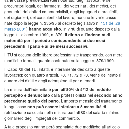
procuratori legali, dei farmacisti, dei veterinari, dei medici, dei
geometri, dei dottori commercialisti, degli ingegneri e architetti,
dei ragionieri, dei consulenti del lavoro, nonché le varie casse
nate dopo la legge n. 335/95 al decreto legislativo n.
151 del 26
marzo 2001
)
hanno acquisito
, in virtù di quanto disposto dalla
legge 11 dicembre 1990, n. 379,
il diritto all'indennità di
maternità per il periodo corrispondente ai due mesi
precedenti il parto e ai tre mesi successivi.
Il TU si occupa delle libere professioniste trasponendo, con mere
modifiche formali, quanto contenuto nella legge n. 379/1990.
Il Capo XII del TU, infatti, è interamente dedicato a queste
lavoratrici: con quattro articoli, 70, 71, 72 e 73, viene delineato il
quadro dei diritti e degli adempimenti per ottenerli.
La misura dell'indennità è
pari all'80% di 5/12 del reddito
percepito e denunciato
dalla professionista nel
secondo anno
precedente quello del parto
. L'importo mensile del trattamento
in ogni caso
non può essere inferiore a 5 mensilità
di
retribuzione calcolata nella misura pari all'80 del salario minimo
giornaliero degli impiegati del commercio.
A tale proposito vanno però segnalate due modifiche all'articolo