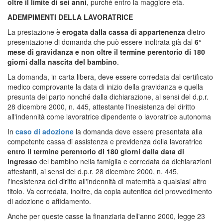
oltre il limite di sei anni
, purché entro la maggiore età.
ADEMPIMENTI DELLA LAVORATRICE
La prestazione è
erogata dalla cassa di appartenenza
dietro
presentazione di domanda che può essere inoltrata già dal
6°
mese di gravidanza e non oltre il termine perentorio di 180
giorni dalla nascita del bambino
.
La domanda, in carta libera, deve essere corredata dal certificato
medico comprovante la data di inizio della gravidanza e quella
presunta del parto nonché dalla dichiarazione, ai sensi del d.p.r.
28 dicembre 2000, n. 445, attestante l'inesistenza del diritto
all'indennità come lavoratrice dipendente o lavoratrice autonoma
In
caso di adozione
la domanda deve essere presentata alla
competente cassa di assistenza e previdenza della lavoratrice
entro il termine perentorio di 180 giorni dalla data di
ingresso
del bambino nella famiglia e corredata da dichiarazioni
attestanti, ai sensi del d.p.r. 28 dicembre 2000, n. 445,
l'inesistenza del diritto all'indennità di maternità a qualsiasi altro
titolo. Va corredata, inoltre, da copia autentica del provvedimento
di adozione o affidamento.
Anche per queste casse la finanziaria dell'anno 2000, legge 23