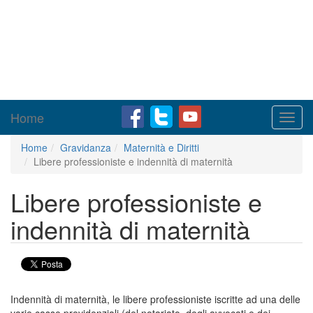
Home
Toggl
navig
Home
Gravidanza
Maternità e Diritti
Libere professioniste e indennità di maternità
Libere professioniste e
indennità di maternità
Indennità di maternità, le libere professioniste iscritte ad una delle
varie casse previdenziali (del notariato, degli avvocati e dei