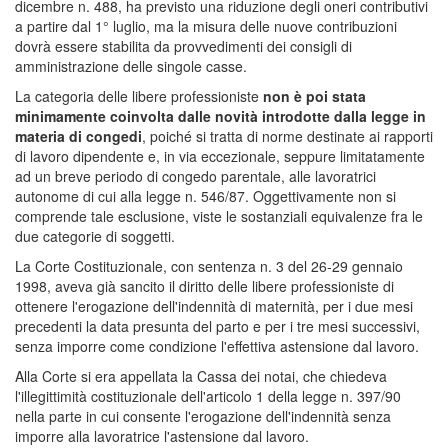
dicembre n. 488, ha previsto una riduzione degli oneri contributivi
a partire dal 1° luglio, ma la misura delle nuove contribuzioni
dovrà essere stabilita da provvedimenti dei consigli di
amministrazione delle singole casse.
La categoria delle libere professioniste
non è poi stata
minimamente coinvolta dalle novità introdotte dalla legge in
materia di congedi
, poiché si tratta di norme destinate ai rapporti
di lavoro dipendente e, in via eccezionale, seppure limitatamente
ad un breve periodo di congedo parentale, alle lavoratrici
autonome di cui alla legge n. 546/87. Oggettivamente non si
comprende tale esclusione, viste le sostanziali equivalenze fra le
due categorie di soggetti.
La Corte Costituzionale, con sentenza n. 3 del 26-29 gennaio
1998, aveva già sancito il diritto delle libere professioniste di
ottenere l'erogazione dell'indennità di maternità, per i due mesi
precedenti la data presunta del parto e per i tre mesi successivi,
senza imporre come condizione l'effettiva astensione dal lavoro.
Alla Corte si era appellata la Cassa dei notai, che chiedeva
l'illegittimità costituzionale dell'articolo 1 della legge n. 397/90
nella parte in cui consente l'erogazione dell'indennità senza
imporre alla lavoratrice l'astensione dal lavoro.