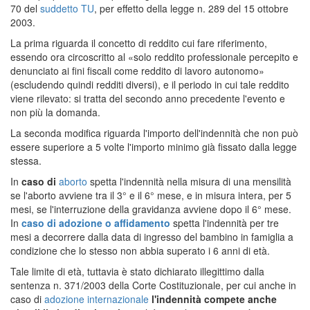
70 del
suddetto TU
, per effetto della legge n. 289 del 15 ottobre
2003.
La prima riguarda il concetto di reddito cui fare riferimento,
essendo ora circoscritto al «solo reddito professionale percepito e
denunciato ai fini fiscali come reddito di lavoro autonomo»
(escludendo quindi redditi diversi), e il periodo in cui tale reddito
viene rilevato: si tratta del secondo anno precedente l'evento e
non più la domanda.
La seconda modifica riguarda l'importo dell'indennità che non può
essere superiore a 5 volte l'importo minimo già fissato dalla legge
stessa.
In
caso di
aborto
spetta l'indennità nella misura di una mensilità
se l'aborto avviene tra il 3° e il 6° mese, e in misura intera, per 5
mesi, se l'interruzione della gravidanza avviene dopo il 6° mese.
In
caso di adozione o affidamento
spetta l'indennità per tre
mesi a decorrere dalla data di ingresso del bambino in famiglia a
condizione che lo stesso non abbia superato i 6 anni di età.
Tale limite di età, tuttavia è stato dichiarato illegittimo dalla
sentenza n. 371/2003 della Corte Costituzionale, per cui anche in
caso di
adozione internazionale
l'indennità compete anche