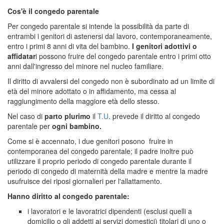
Cos'è il congedo parentale
Per congedo parentale si intende la possibilità da parte di
entrambi i genitori di astenersi dal lavoro, contemporaneamente,
entro i primi 8 anni di vita del bambino.
I genitori adottivi o
affidatar
i possono fruire del congedo parentale entro i primi otto
anni dall'ingresso del minore nel nucleo familiare.
Il diritto di avvalersi del congedo non è subordinato ad un limite di
età del minore adottato o in affidamento, ma cessa al
raggiungimento della maggiore età dello stesso.
Nel caso di
parto plurimo
il
T.U
. prevede il diritto al congedo
parentale per
ogni bambino.
Come si è accennato, i due genitori posono fruire in
contemporanea del congedo parentale; il padre inoltre può
utilizzare il proprio periodo di congedo parentale durante il
periodo di congedo di maternità della madre e mentre la madre
usufruisce dei riposi giornalieri per l'allattamento.
Hanno diritto al congedo parentale:
i lavoratori e le lavoratrici dipendenti (esclusi quelli a
domicilio o gli addetti ai servizi domestici) titolari di uno o