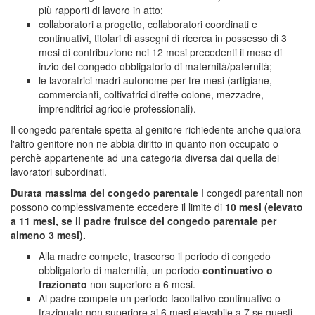
più rapporti di lavoro in atto;
collaboratori a progetto, collaboratori coordinati e
continuativi, titolari di assegni di ricerca in possesso di 3
mesi di contribuzione nei 12 mesi precedenti il mese di
inzio del congedo obbligatorio di maternità/paternità;
le lavoratrici madri autonome per tre mesi (artigiane,
commercianti, coltivatrici dirette colone, mezzadre,
imprenditrici agricole professionali).
Il congedo parentale spetta al genitore richiedente anche qualora
l'altro genitore non ne abbia diritto in quanto non occupato o
perchè appartenente ad una categoria diversa dai quella dei
lavoratori subordinati.
Durata massima del congedo parentale
I congedi parentali non
possono complessivamente eccedere il limite di
10 mesi (elevato
a 11 mesi, se il padre fruisce del congedo parentale per
almeno 3 mesi).
Alla madre compete, trascorso il periodo di congedo
obbligatorio di maternità, un periodo
continuativo o
frazionato
non superiore a 6 mesi.
Al padre compete un periodo facoltativo continuativo o
frazionato non superiore ai 6 mesi elevabile a 7 se questi