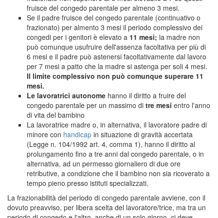
fruisce del congedo parentale per almeno 3 mesi.
Se il padre fruisce del congedo parentale (continuativo o
frazionato) per almento 3 mesi il periodo complessivo dei
congedi per i genitori è elevato a
11 mesi;
la madre non
può comunque usufruire dell'assenza facoltativa per più di
6 mesi e il padre può astenersi facoltativamente dal lavoro
per 7 mesi a patto che la madre si astenga per soli 4 mesi.
Il limite complessivo non può comunque superare 11
mesi.
Le lavoratrici autonome
hanno il diritto a fruire del
congedo parentale per un massimo di
tre mesi
entro l'anno
di vita del bambino
La lavoratrice madre o, in alternativa, il lavoratore padre di
minore con
handicap
in situazione di gravità accertata
(Legge n. 104/1992 art. 4, comma 1), hanno il diritto al
prolungamento fino a tre anni dal congedo parentale, o in
alternativa, ad un permesso giornaliero di due ore
retributive, a condizione che il bambino non sia ricoverato a
tempo pieno presso istituti specializzati.
La frazionabilità del periodo di congedo parentale avviene, con il
dovuto preavviso, per libera scelta del lavoratore/trice, ma tra un
periodo di congedo e l'altro, anche di un solo giorno, ci deve