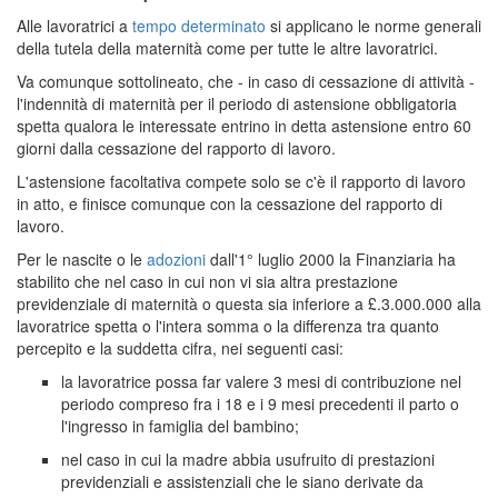
Alle lavoratrici a
tempo determinato
si applicano le norme generali
della tutela della maternità come per tutte le altre lavoratrici.
Va comunque sottolineato, che - in caso di cessazione di attività -
l'indennità di maternità per il periodo di astensione obbligatoria
spetta qualora le interessate entrino in detta astensione entro 60
giorni dalla cessazione del rapporto di lavoro.
L'astensione facoltativa compete solo se c'è il rapporto di lavoro
in atto, e finisce comunque con la cessazione del rapporto di
lavoro.
Per le nascite o le
adozioni
dall'1° luglio 2000 la Finanziaria ha
stabilito che nel caso in cui non vi sia altra prestazione
previdenziale di maternità o questa sia inferiore a £.3.000.000 alla
lavoratrice spetta o l'intera somma o la differenza tra quanto
percepito e la suddetta cifra, nei seguenti casi:
la lavoratrice possa far valere 3 mesi di contribuzione nel
periodo compreso fra i 18 e i 9 mesi precedenti il parto o
l'ingresso in famiglia del bambino;
nel caso in cui la madre abbia usufruito di prestazioni
previdenziali e assistenziali che le siano derivate da