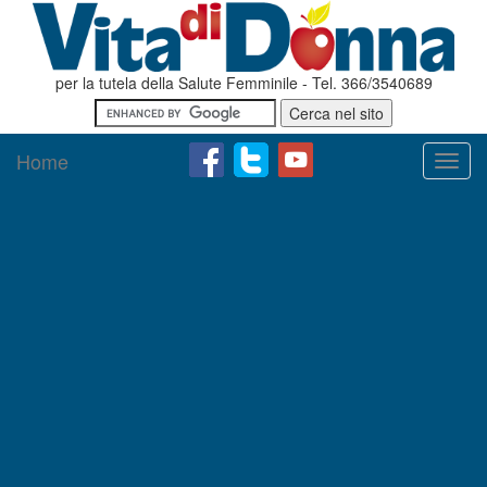
per la tutela della Salute Femminile - Tel. 366/3540689
Home
Toggl
navig