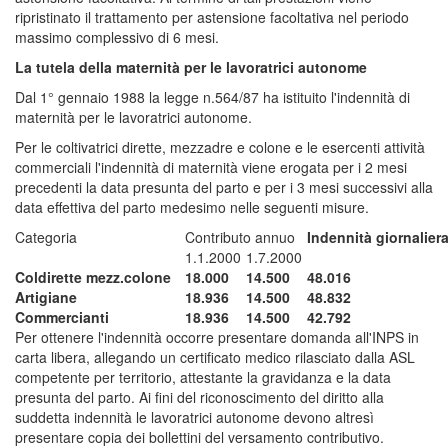
ripristinato il trattamento per astensione facoltativa nel periodo
massimo complessivo di 6 mesi.
La tutela della maternità per le lavoratrici autonome
Dal 1° gennaio 1988 la legge n.564/87 ha istituito l'indennità di
maternità per le lavoratrici autonome.
Per le coltivatrici dirette, mezzadre e colone e le esercenti attività
commerciali l'indennità di maternità viene erogata per i 2 mesi
precedenti la data presunta del parto e per i 3 mesi successivi alla
data effettiva del parto medesimo nelle seguenti misure.
Categoria
Contributo annuo
Indennità giornalier
1.1.2000
1.7.2000
Coldirette mezz.colone
18.000
14.500
48.016
Artigiane
18.936
14.500
48.832
Commercianti
18.936
14.500
42.792
Per ottenere l'indennità occorre presentare domanda all'INPS in
carta libera, allegando un certificato medico rilasciato dalla ASL
competente per territorio, attestante la gravidanza e la data
presunta del parto. Ai fini del riconoscimento del diritto alla
suddetta indennità le lavoratrici autonome devono altresì
presentare copia dei bollettini del versamento contributivo.