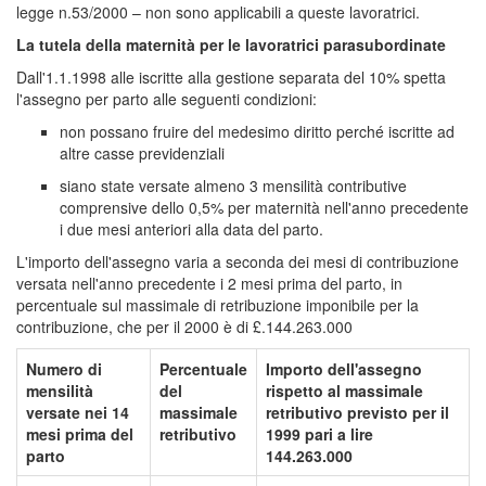
legge n.53/2000 – non sono applicabili a queste lavoratrici.
La tutela della maternità per le lavoratrici parasubordinate
Dall'1.1.1998 alle iscritte alla gestione separata del 10% spetta
l'assegno per parto alle seguenti condizioni:
non possano fruire del medesimo diritto perché iscritte ad
altre casse previdenziali
siano state versate almeno 3 mensilità contributive
comprensive dello 0,5% per maternità nell'anno precedente
i due mesi anteriori alla data del parto.
L'importo dell'assegno varia a seconda dei mesi di contribuzione
versata nell'anno precedente i 2 mesi prima del parto, in
percentuale sul massimale di retribuzione imponibile per la
contribuzione, che per il 2000 è di £.144.263.000
Numero di
Percentuale
Importo dell'assegno
mensilità
del
rispetto al massimale
versate nei 14
massimale
retributivo previsto per il
mesi prima del
retributivo
1999 pari a lire
parto
144.263.000