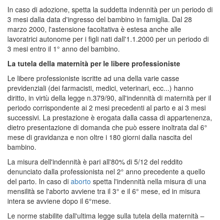
In caso di adozione, spetta la suddetta indennità per un periodo di
3 mesi dalla data d'ingresso del bambino in famiglia. Dal 28
marzo 2000, l'astensione facoltativa è estesa anche alle
lavoratrici autonome per i figli nati dall'1.1.2000 per un periodo di
3 mesi entro il 1° anno del bambino.
La tutela della maternità per le libere professioniste
Le libere professioniste iscritte ad una della varie casse
previdenziali (dei farmacisti, medici, veterinari, ecc...) hanno
diritto, in virtù della legge n.379/90, all'indennità di maternità per il
periodo corrispondente ai 2 mesi precedenti al parto e ai 3 mesi
successivi. La prestazione è erogata dalla cassa di appartenenza,
dietro presentazione di domanda che può essere inoltrata dal 6°
mese di gravidanza e non oltre i 180 giorni dalla nascita del
bambino.
La misura dell'indennità è pari all'80% di 5/12 del reddito
denunciato dalla professionista nel 2° anno precedente a quello
del parto. In caso di
aborto
spetta l'indennità nella misura di una
mensilità se l'aborto avviene tra il 3° e il 6° mese, ed in misura
intera se avviene dopo il 6°mese.
Le norme stabilite dall'ultima legge sulla tutela della maternità –