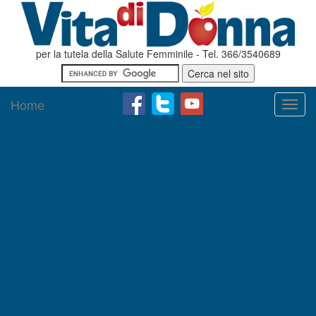
per la tutela della Salute Femminile - Tel. 366/3540689
Home
Toggl
navig