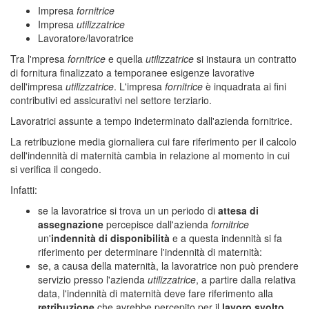
Impresa
fornitrice
Impresa
utilizzatrice
Lavoratore/lavoratrice
Tra l'mpresa
fornitrice
e quella
utilizzatrice
si instaura un contratto
di fornitura finalizzato a temporanee esigenze lavorative
dell'impresa
utilizzatrice
. L'impresa
fornitrice
è inquadrata ai fini
contributivi ed assicurativi nel settore terziario.
Lavoratrici assunte a tempo indeterminato dall'azienda fornitrice.
La retribuzione media giornaliera cui fare riferimento per il calcolo
dell'indennità di maternità cambia in relazione al momento in cui
si verifica il congedo.
Infatti:
se la lavoratrice si trova un un periodo di
attesa di
assegnazione
percepisce dall'azienda
fornitrice
un'
indennità di disponibilità
e a questa indennità si fa
riferimento per determinare l'indennità di maternità:
se, a causa della maternità, la lavoratrice non può prendere
servizio presso l'azienda
utilizzatrice
, a partire dalla relativa
data, l'indennità di maternità deve fare riferimento alla
retribuzione
che avrebbe percepito per il
lavoro svolto