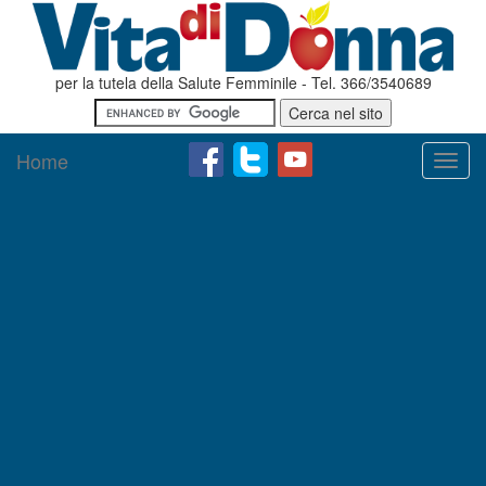
per la tutela della Salute Femminile - Tel. 366/3540689
Home
Toggl
navig