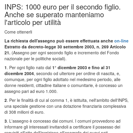
INPS: 1000 euro per il secondo figlio.
Anche se superato manteniamo
l'articolo per utilità
Come ottenerli
La richiesta dell'assegno può essere effettuata anche
on-line
Estratto da decreto-legge 30 settembre 2003, n. 269
Articolo
21.
(Assegno per ogni secondo figlio e incremento del Fondo
nazionale per le politiche sociali).
1
. Per ogni figlio nato dal
1° dicembre 2003 e fino al 31
dicembre 2004
, secondo od ulteriore per ordine di nascita, e,
comunque, per ogni figlio adottato nel medesimo periodo, alle
donne residenti, cittadine italiane o comunitarie, è concesso un
assegno pari ad euro 1.000.
2
. Per le finalità di cui al comma 1, è istituita, nell'ambito dell'INPS,
una speciale gestione con una dotazione finanziaria complessiva
di 308 milioni di euro.
3
. L'assegno è concesso dai comuni. I comuni provvedono ad
informare gli interessati invitandoli a certificare il possesso dei
requisiti all'atto dell'iscrizione all'anagrafe dei nuovi nati.