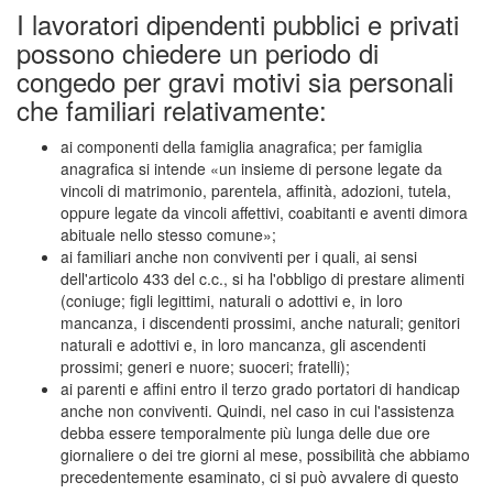
I lavoratori dipendenti pubblici e privati
possono chiedere un periodo di
congedo per gravi motivi sia personali
che familiari relativamente:
ai componenti della famiglia anagrafica; per famiglia
anagrafica si intende «un insieme di persone legate da
vincoli di matrimonio, parentela, affinità, adozioni, tutela,
oppure legate da vincoli affettivi, coabitanti e aventi dimora
abituale nello stesso comune»;
ai familiari anche non conviventi per i quali, ai sensi
dell'articolo 433 del c.c., si ha l'obbligo di prestare alimenti
(coniuge; figli legittimi, naturali o adottivi e, in loro
mancanza, i discendenti prossimi, anche naturali; genitori
naturali e adottivi e, in loro mancanza, gli ascendenti
prossimi; generi e nuore; suoceri; fratelli);
ai parenti e affini entro il terzo grado portatori di handicap
anche non conviventi. Quindi, nel caso in cui l'assistenza
debba essere temporalmente più lunga delle due ore
giornaliere o dei tre giorni al mese, possibilità che abbiamo
precedentemente esaminato, ci si può avvalere di questo