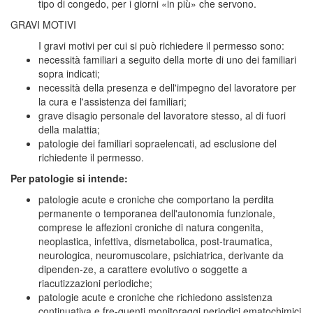
tipo di congedo, per i giorni «in più» che servono.
GRAVI MOTIVI
I gravi motivi per cui si può richiedere il permesso sono:
necessità familiari a seguito della morte di uno dei familiari
sopra indicati;
necessità della presenza e dell'impegno del lavoratore per
la cura e l'assistenza dei familiari;
grave disagio personale del lavoratore stesso, al di fuori
della malattia;
patologie dei familiari sopraelencati, ad esclusione del
richiedente il permesso.
Per patologie si intende:
patologie acute e croniche che comportano la perdita
permanente o temporanea dell'autonomia funzionale,
comprese le affezioni croniche di natura congenita,
neoplastica, infettiva, dismetabolica, post-traumatica,
neurologica, neuromuscolare, psichiatrica, derivante da
dipenden-ze, a carattere evolutivo o soggette a
riacutizzazioni periodiche;
patologie acute e croniche che richiedono assistenza
continuativa e fre-quenti monitoraggi periodici ematochimici