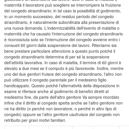
maternità il lavoratore può scegliere se interrompere la fruizione
del congedo straordinario; in tal caso la possibilità di godimento,
in un momento successivo, del residuo periodo del congedo
straordinario, è naturalmente subordinata alla presentazione di
una nuova domanda. L'indennizzabilità dell'evento di malattia o
maternità che ha causato l'interruzione del congedo straordinario
è riconosciuta solo se l'interruzione del congedo avviene entro i
consueti 60 giorni dalla sospensione del lavoro. Riteniamo sia
bene prestare particolare attenzione a questo punto poiché il
congedo straordinario determina di per sé la sospensione
dell'attività lavorativa. In caso di malattia, il termine di 60 giorni è
elevato a due mesi se il computo è più favorevole. Inoltre, mentre
uno dei due genitori fruisce del congedo straordinario, l'altro non
può utilizzare il congedo parentale per il medesimo figlio
handicappato. Questo poiché l'alternatività della disposizione in
esame si riferisce anche al godimento di benefici diretti al
medesimo fine, da parte dell'altro genitore Va sempre ricordato
infine che il diritto al congedo spetta anche se l'altro genitore non
ne ha diritto (o perché non lavoratore, o perché in altro tipo di
congedo) oppure se l'altro genitore usufruisce del congedo non
retribuito per gravi motivi familiari.