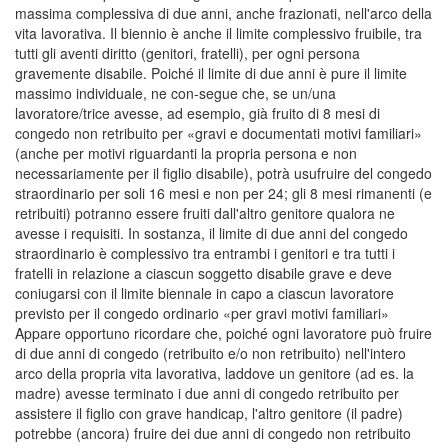
massima complessiva di due anni, anche frazionati, nell'arco della
vita lavorativa. Il biennio è anche il limite complessivo fruibile, tra
tutti gli aventi diritto (genitori, fratelli), per ogni persona
gravemente disabile. Poiché il limite di due anni è pure il limite
massimo individuale, ne con-segue che, se un/una
lavoratore/trice avesse, ad esempio, già fruito di 8 mesi di
congedo non retribuito per «gravi e documentati motivi familiari»
(anche per motivi riguardanti la propria persona e non
necessariamente per il figlio disabile), potrà usufruire del congedo
straordinario per soli 16 mesi e non per 24; gli 8 mesi rimanenti (e
retribuiti) potranno essere fruiti dall'altro genitore qualora ne
avesse i requisiti. In sostanza, il limite di due anni del congedo
straordinario è complessivo tra entrambi i genitori e tra tutti i
fratelli in relazione a ciascun soggetto disabile grave e deve
coniugarsi con il limite biennale in capo a ciascun lavoratore
previsto per il congedo ordinario «per gravi motivi familiari»
Appare opportuno ricordare che, poiché ogni lavoratore può fruire
di due anni di congedo (retribuito e/o non retribuito) nell'intero
arco della propria vita lavorativa, laddove un genitore (ad es. la
madre) avesse terminato i due anni di congedo retribuito per
assistere il figlio con grave handicap, l'altro genitore (il padre)
potrebbe (ancora) fruire dei due anni di congedo non retribuito