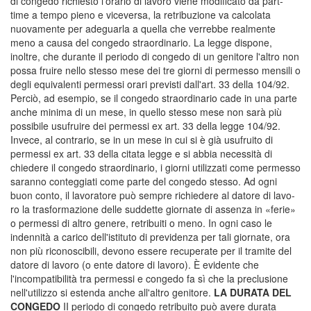
di congedo richiesto l'orario di lavoro viene modificato da part-
time a tempo pieno e viceversa, la retribuzione va calcolata
nuovamente per adeguarla a quella che verrebbe realmente
meno a causa del congedo straordinario. La legge dispone,
inoltre, che durante il periodo di congedo di un genitore l'altro non
possa fruire nello stesso mese dei tre giorni di permesso mensili o
degli equivalenti permessi orari previsti dall'art. 33 della 104/92.
Perciò, ad esempio, se il congedo straordinario cade in una parte
anche minima di un mese, in quello stesso mese non sarà più
possibile usufruire dei permessi ex art. 33 della legge 104/92.
Invece, al contrario, se in un mese in cui si è già usufruito di
permessi ex art. 33 della citata legge e si abbia necessità di
chiedere il congedo straordinario, i giorni utilizzati come permesso
saranno conteggiati come parte del congedo stesso. Ad ogni
buon conto, il lavoratore può sempre richiedere al datore di lavo-
ro la trasformazione delle suddette giornate di assenza in «ferie»
o permessi di altro genere, retribuiti o meno. In ogni caso le
indennità a carico dell'istituto di previdenza per tali giornate, ora
non più riconoscibili, devono essere recuperate per il tramite del
datore di lavoro (o ente datore di lavoro). È evidente che
l'incompatibilità tra permessi e congedo fa sì che la preclusione
nell'utilizzo si estenda anche all'altro genitore.
LA DURATA DEL
CONGEDO
II periodo di congedo retribuito può avere durata