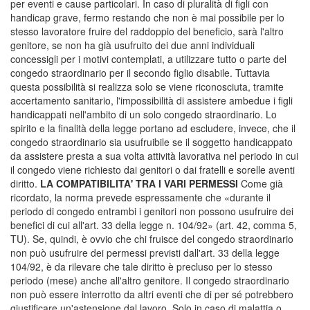
per eventi e cause particolari. In caso di pluralità di figli con
handicap grave, fermo restando che non è mai possibile per lo
stesso lavoratore fruire del raddoppio del beneficio, sarà l'altro
genitore, se non ha già usufruito dei due anni individuali
concessigli per i motivi contemplati, a utilizzare tutto o parte del
congedo straordinario per il secondo figlio disabile. Tuttavia
questa possibilità si realizza solo se viene riconosciuta, tramite
accertamento sanitario, l'impossibilità di assistere ambedue i figli
handicappati nell'ambito di un solo congedo straordinario. Lo
spirito e la finalità della legge portano ad escludere, invece, che il
congedo straordinario sia usufruibile se il soggetto handicappato
da assistere presta a sua volta attività lavorativa nel periodo in cui
il congedo viene richiesto dai genitori o dai fratelli e sorelle aventi
diritto.
LA COMPATIBILITA' TRA I VARI PERMESSI
Come già
ricordato, la norma prevede espressamente che «durante il
periodo di congedo entrambi i genitori non possono usufruire dei
benefici di cui all'art. 33 della legge n. 104/92» (art. 42, comma 5,
TU). Se, quindi, è ovvio che chi fruisce del congedo straordinario
non può usufruire dei permessi previsti dall'art. 33 della legge
104/92, è da rilevare che tale diritto è precluso per lo stesso
periodo (mese) anche all'altro genitore. Il congedo straordinario
non può essere interrotto da altri eventi che di per sé potrebbero
giustificare un'astensione dal lavoro. Solo in caso di malattia o