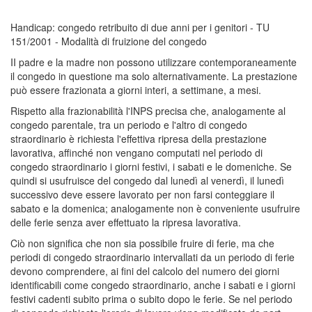
Handicap: congedo retribuito di due anni per i genitori - TU
151/2001 - Modalità di fruizione del congedo
II padre e la madre non possono utilizzare contemporaneamente
il congedo in questione ma solo alternativamente. La prestazione
può essere frazionata a giorni interi, a settimane, a mesi.
Rispetto alla frazionabilità l'INPS precisa che, analogamente al
congedo parentale, tra un periodo e l'altro di congedo
straordinario è richiesta l'effettiva ripresa della prestazione
lavorativa, affinché non vengano computati nel periodo di
congedo straordinario i giorni festivi, i sabati e le domeniche. Se
quindi si usufruisce del congedo dal lunedì al venerdì, il lunedì
successivo deve essere lavorato per non farsi conteggiare il
sabato e la domenica; analogamente non è conveniente usufruire
delle ferie senza aver effettuato la ripresa lavorativa.
Ciò non significa che non sia possibile fruire di ferie, ma che
periodi di congedo straordinario intervallati da un periodo di ferie
devono comprendere, ai fini del calcolo del numero dei giorni
identificabili come congedo straordinario, anche i sabati e i giorni
festivi cadenti subito prima o subito dopo le ferie. Se nel periodo