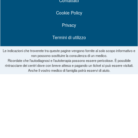
Contattaci
Cookie Policy
Privacy
Termini di utilizzo
Le indicazioni che troverete tra queste pagine vengono fornite al solo scopo informativo e
non possono sostituire la consulenza di un medico.
Ricordate che l'autodiagnosi e l'autoterapia possono essere pericolose. È possibile
rintracciare dei centri dove con breve attesa e pagando un ticket si può essere visitati.
Anche il vostro medico di famiglia potrà esservi di aiuto.