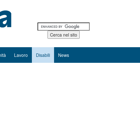
ità
Lavoro
Disabili
News