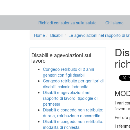
Richiedi consulenza sulla salute
Chi siamo
Home
Disabili
Le agevolazioni nel rapporto di l
Dis
Disabili e agevolazioni sul
ric
lavoro
Congedo retribuito di 2 anni
genitori con figli disabili
Congedo retribuito per genitori di
disabili: calcolo indennità
MODA
Disabili e agevolazioni nel
rapporto di lavoro: tipologie di
I vari c
permessi
l'eventua
Disabili e congedo non retribuito:
durata, retribuzione e accredito
Per ora 
Disabili e congedo non retribuito:
I riferim
modalità di richiesta