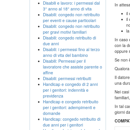
Disabili e lavoro: i permessi dal
In attes
3° anno al 18° anno di vita
il
Disabili: congedo non retribuito
il
per eventi e cause particolari
no
Disabili: congedo non retribuito
la
per gravi motivi familiari
Disabili: congedo retribuito di
In caso 
due anni
con la d
Disabili: i permessi fino al terzo
oppure s
anno di vita del bambino
Se non è
Disabili: Permessi per il
lavoratore che assiste parente o
Qualora 
affine
Il dator
Disabili: permessi retribuiti
una dur
Handicap e congedo di 2 anni
per i genitori: indennità e
Nei casi 
previdenza
familiari
Handicap e congedo retribuito
In tal c
per i genitori: adempimenti e
giorni d
domande
Handicap: congedo retribuito di
COMPAT
due anni per i genitori