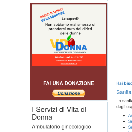
FAI UNA DONAZIONE
Hai bis
Sanita
La sanità
degli os
I Servizi di Vita di
Donna
As
Se
Ambulatorio ginecologico
Se