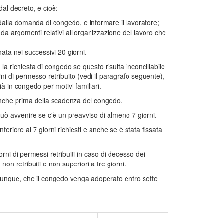
dal decreto, e cioè:
 dalla domanda di congedo, e informare il lavoratore;
da argomenti relativi all'organizzazione del lavoro che
ta nei successivi 20 giorni.
la richiesta di congedo se questo risulta inconciliabile
rni di permesso retribuito (vedi il paragrafo seguente),
ià in congedo per motivi familiari.
 anche prima della scadenza del congedo.
 può avvenire se c'è un preavviso di almeno 7 giorni.
eriore ai 7 giorni richiesti e anche se è stata fissata
giorni di permessi retribuiti in caso di decesso dei
 non retribuiti e non superiori a tre giorni.
comunque, che il congedo venga adoperato entro sette