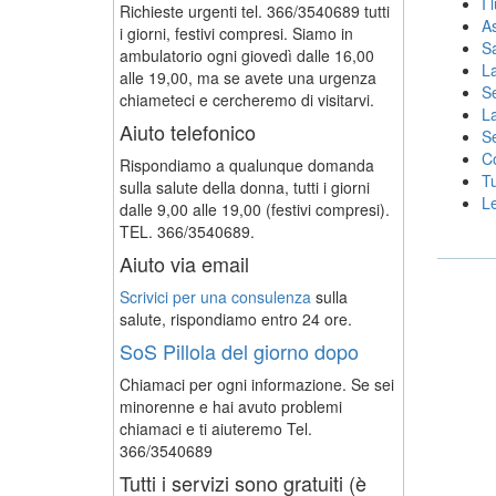
I 
Richieste urgenti tel. 366/3540689 tutti
As
i giorni, festivi compresi. Siamo in
Sa
ambulatorio ogni giovedì dalle 16,00
La
alle 19,00, ma se avete una urgenza
Se
chiameteci e cercheremo di visitarvi.
La
Aiuto telefonico
Se
Co
Rispondiamo a qualunque domanda
Tu
sulla salute della donna, tutti i giorni
Le
dalle 9,00 alle 19,00 (festivi compresi).
TEL. 366/3540689.
Aiuto via email
Scrivici per una consulenza
sulla
salute, rispondiamo entro 24 ore.
SoS Pillola del giorno dopo
Chiamaci per ogni informazione. Se sei
minorenne e hai avuto problemi
chiamaci e ti aiuteremo
Tel.
366/3540689
Tutti i servizi sono gratuiti (è