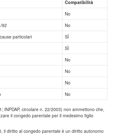
Compatibilità
No
4/92
No
ause particolari
SÌ
SÌ
No
No
No
o
No
/2001; INPDAP, circolare n. 22/2003) non ammettono che,
izzare il congedo parentale per il medesimo figlio
il diritto al congedo parentale è un diritto autonomo