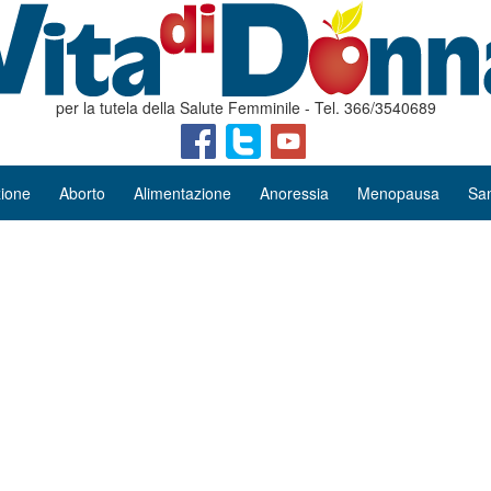
per la tutela della Salute Femminile - Tel. 366/3540689
ione
Aborto
Alimentazione
Anoressia
Menopausa
San