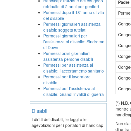
Handicap: fruizione del congedo
Padre
retribuito di 2 anni per genitori
Permessi dopo il 18° anno di vita
Permes
del disabile
Conged
Permessi giornalieri assistenza
disabili: soggetti tutelati
Conged
Permessi giornalieri per
l'assistenza al disabile: Sindrome
Conged
di Down
Permessi orari giornalieri
Conged
assistenza persone disabili
Permessi per assistenza al
Conged
disabile: l'accertamento sanitario
Permessi per il lavoratore
Congedo
disabile
Permessi per l'assistenza al
Conged
disabile: Grandi invalidi di guerra
(*) N.B.
mentre u
Disabili
handica
I diritti dei disabili, le leggi e le
Non siam
agevolazioni per i portatori di handicap
di entram