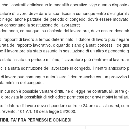
a che i contratti definiscano le modalità operative, vige quanto disposto 
 datore di lavoro deve dare la sua risposta comunque entro dieci giorni
 diniego, anche parziale, del periodo di congedo, dovrà essere motivato 
n consentano la sostituzione del lavoratore;
 domanda, comunque, su richiesta del lavoratore, deve essere riesamina
di rapporti di lavoro a tempo determinato, il datore di lavoro può negare 
urata del rapporto lavorativo, o quando siano già stati concessi i tre gio
e il lavoratore sia stato assunto in sostituzione di un altro dipendente g
 stato fissato un periodo minimo, il lavoratore può rientrare al lavoro
ci sia stata sostituzione del lavoratore in congedo, il rientro anticipato
e di lavoro può comunque autorizzare il rientro anche con un preavviso inf
ata minima del congedo.
in cui non è possibile vantare diritti, ne di legge ne contrattuali, ai tre 
, è prevista la possibilità di richiedere permessi per gravi motivi familiari,
aso il datore di lavoro deve rispondere entro le 24 ore e assicurarsi, 
all'evento. 101 Art. 18 della legge 53/2000.
IBILITA'
FRA PERMESSI E CONGEDI