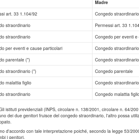
Madre
si art. 33 1.104/92
Congedo straordinario
o straordinario
Permessi art. 33 1.10
o straordinario
Congedo per eventi e c
o per eventi e cause particolari
Congedo straordinario
o parentale (*)
Congedo straordinario
o straordinario (*)
Congedo parentale
 malattia figlio
Congedo straordinario
o straordinario
Congedo malattia figli
 Gli istituti previdenziali (INPS, circolare n. 138/2001, circolare n. 64
no dei due genitori fruisce del congedo straordinario, l'altro possa util
ppato.
o d'accordo con tale interpretazione poiché, secondo la legge 53/2000, 
bi i genitori.