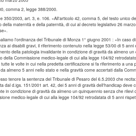
ato marzo 2005
 80, comma 2, legge 388/2000.
e 350/2003, art. 3, e. 106. «All'articolo 42, comma 5, del testo unico dell
 della maternità e della paternità, di cui al decreto legislativo 26 mar
se».
aliamo l'ordinanza del Tribunale di Monza 1° giugno 2001 : «In caso di r
enza ai disabili gravi, il riferimento contenuto nella legge 53/00 di 5 an
ento della patologia invalidante in condizione di gravità da almeno un 
ato della Commissione medico-legale di cui alla legge 104/92 retrodatat
 tutte le volte in cui nella predetta certificazione si fa riferimento a una
 da almeno 5 anni nello stato e nella gravità come accertati dalla Com
esso tenore la sentenza del Tribunale di Pesaro del 6.5.2003 che recita:
ta dal d.igs. 151/2001 art. 42, dei 5 anni di gravità dell'handicap deve
nte in condizione di gravità da almeno un quinquennio senza che rilevi co
one medico-legale di cui alla legge 104/92 retrodatata di 5 anni rispet