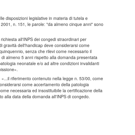
e disposizioni legislative in materia di tutela e
zo 2001, n. 151, le parole: "da almeno cinque anni" sono
ichiesta all'INPS dei congedi straordinari per
ni di gravità dell'handicap deve considerarsi come
quinquennio, senza che rilevi come necessario il
o di almeno 5 anni rispetto alla domanda presentata
 patologia neonatale e/o ad altre condizioni invalidanti
missione».
 «...il riferimento contenuto nella legge n. 53/00, come
 considerarsi come accertamento della patologia
me necessaria ed insostituibile la certificazione della
to alla data della domanda all'INPS di congedo.