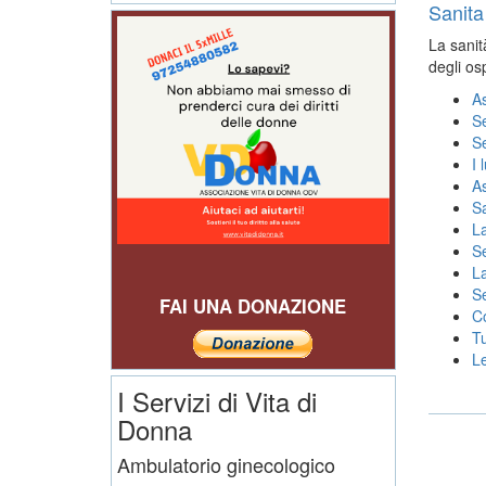
Sanita
La sanità
degli os
As
Se
Se
I 
As
Sa
La
Se
La
Se
FAI UNA DONAZIONE
Co
Tu
Le
I Servizi di Vita di
Donna
Ambulatorio ginecologico