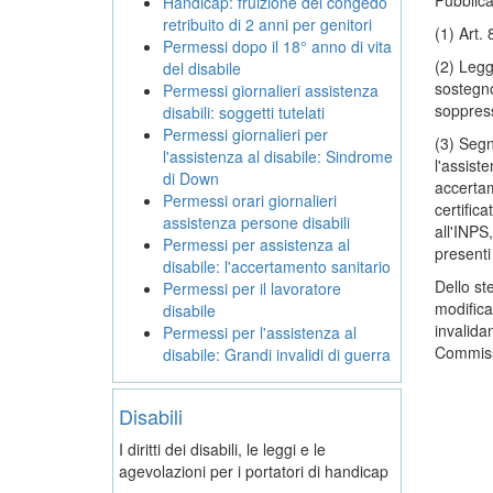
Pubblic
Handicap: fruizione del congedo
retribuito di 2 anni per genitori
(1) Art.
Permessi dopo il 18° anno di vita
(2) Legg
del disabile
sostegno
Permessi giornalieri assistenza
soppres
disabili: soggetti tutelati
Permessi giornalieri per
(3) Segn
l'assistenza al disabile: Sindrome
l'assist
di Down
accertam
Permessi orari giornalieri
certific
assistenza persone disabili
all'INPS,
Permessi per assistenza al
presenti
disabile: l'accertamento sanitario
Dello st
Permessi per il lavoratore
modifica
disabile
invalida
Permessi per l'assistenza al
Commissi
disabile: Grandi invalidi di guerra
Disabili
I diritti dei disabili, le leggi e le
agevolazioni per i portatori di handicap