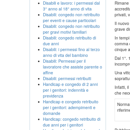
Disabili e lavoro: i permessi dal
Rimane d
3° anno al 18° anno di vita
accredita
Disabili: congedo non retribuito
privati, 
per eventi e cause particolari
Il nuovo 
Disabili: congedo non retribuito
grave di
per gravi motivi familiari
Disabili: congedo retribuito di
In tempi
due anni
comma d
Disabili: i permessi fino al terzo
cinque a
anno di vita del bambino
Dal 1°. 
Disabili: Permessi per il
incompre
lavoratore che assiste parente o
affine
Una vitt
Disabili: permessi retribuiti
soprattu
Handicap e congedo di 2 anni
Infatti,
per i genitori: indennità e
che nece
previdenza
Handicap e congedo retribuito
Normat
per i genitori: adempimenti e
riferim
domande
Handicap: congedo retribuito di
due anni per i genitori