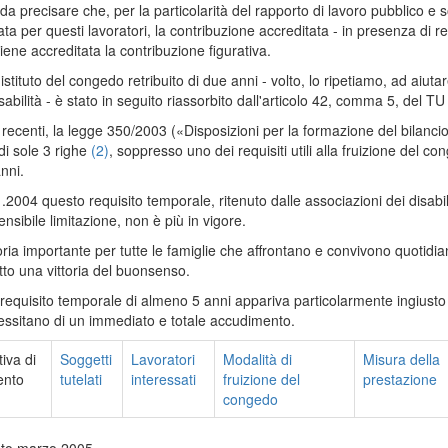
a precisare che, per la particolarità del rapporto di lavoro pubblico e 
ta per questi lavoratori, la contribuzione accreditata - in presenza di ret
viene accreditata la contribuzione figurativa.
istituto del congedo retribuito di due anni - volto, lo ripetiamo, ad aiuta
sabilità - è stato in seguito riassorbito dall'articolo 42, comma 5, del 
 recenti, la legge 350/2003 («Disposizioni per la formazione del bilanci
i sole 3 righe
(2)
, soppresso uno dei requisiti utili alla fruizione del
nni.
1.2004 questo requisito temporale, ritenuto dalle associazioni dei disabi
nsibile limitazione, non è più in vigore.
oria importante per tutte le famiglie che affrontano e convivono quotidia
tto una vittoria del buonsenso.
 il requisito temporale di almeno 5 anni appariva particolarmente ingius
ssitano di un immediato e totale accudimento.
iva di
Soggetti
Lavoratori
Modalità di
Misura della
ento
tutelati
interessati
fruizione del
prestazione
congedo