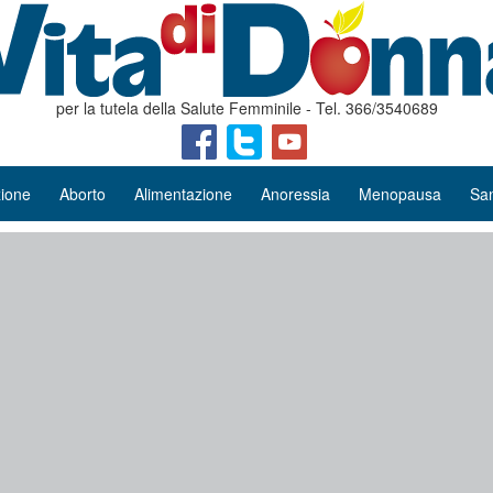
per la tutela della Salute Femminile - Tel. 366/3540689
ione
Aborto
Alimentazione
Anoressia
Menopausa
San