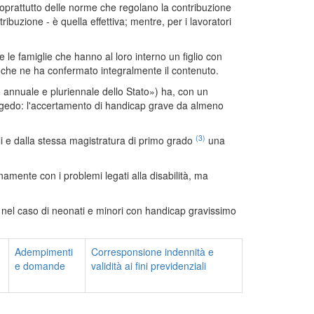
soprattutto delle norme che regolano la contribuzione
ribuzione - è quella effettiva; mentre, per i lavoratori
re le famiglie che hanno al loro interno un figlio con
TU che ne ha confermato integralmente il contenuto.
o annuale e pluriennale dello Stato») ha, con un
 congedo: l'accertamento di handicap grave da almeno
(3)
li e dalla stessa magistratura di primo grado
una
namente con i problemi legati alla disabilità, ma
to nel caso di neonati e minori con handicap gravissimo
Adempimenti
Corresponsione indennità e
e domande
validità ai fini previdenziali