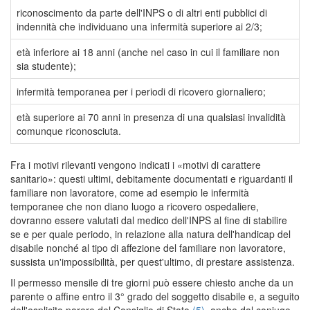
riconoscimento da parte dell'INPS o di altri enti pubblici di
indennità che individuano una infermità superiore ai 2/3;
età inferiore ai 18 anni (anche nel caso in cui il familiare non
sia studente);
infermità temporanea per i periodi di ricovero giornaliero;
età superiore ai 70 anni in presenza di una qualsiasi invalidità
comunque riconosciuta.
Fra i motivi rilevanti vengono indicati i «motivi di carattere
sanitario»: questi ultimi, debitamente documentati e riguardanti il
familiare non lavoratore, come ad esempio le infermità
temporanee che non diano luogo a ricovero ospedaliere,
dovranno essere valutati dal medico dell'INPS al fine di stabilire
se e per quale periodo, in relazione alla natura dell'handicap del
disabile nonché al tipo di affezione del familiare non lavoratore,
sussista un'impossibilità, per quest'ultimo, di prestare assistenza.
Il permesso mensile di tre giorni può essere chiesto anche da un
parente o affine entro il 3° grado del soggetto disabile e, a seguito
dell'esplicito parere del Consiglio di Stato
(5)
, anche dal coniuge.