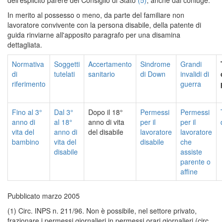
In merito al possesso o meno, da parte del familiare non
lavoratore convivente con la persona disabile, della patente di
guida rinviarne all'apposito paragrafo per una disamina
dettagliata.
Normativa
Soggetti
Accertamento
Sindrome
Grandi
di
tutelati
sanitario
di Down
invalidi di
riferimento
guerra
Fino al 3°
Dal 3°
Dopo il 18°
Permessi
Permessi
anno di
al 18°
anno di vita
per il
per il
vita del
anno di
del disabile
lavoratore
lavoratore
bambino
vita del
disabile
che
disabile
assiste
parente o
affine
Pubblicato marzo 2005
(1) Circ. INPS n. 211/96. Non è possibile, nel settore privato,
frazionare i permessi giornalieri in permessi orari giornalieri (circ.