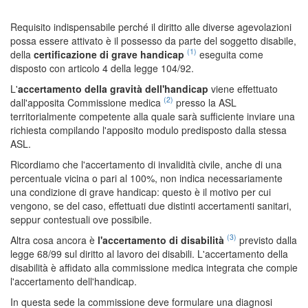
Requisito indispensabile perché il diritto alle diverse agevolazioni
possa essere attivato è il possesso da parte del soggetto disabile,
(1)
della
certificazione di grave handicap
eseguita come
disposto con articolo 4 della legge 104/92.
L'
accertamento della gravità dell'handicap
viene effettuato
(2)
dall'apposita Commissione medica
presso la ASL
territorialmente competente alla quale sarà sufficiente inviare una
richiesta compilando l'apposito modulo predisposto dalla stessa
ASL.
Ricordiamo che l'accertamento di invalidità civile, anche di una
percentuale vicina o pari al 100%, non indica necessariamente
una condizione di grave handicap: questo è il motivo per cui
vengono, se del caso, effettuati due distinti accertamenti sanitari,
seppur contestuali ove possibile.
(3)
Altra cosa ancora è
l'accertamento di disabilità
previsto dalla
legge 68/99 sul diritto al lavoro dei disabili. L'accertamento della
disabilità è affidato alla commissione medica integrata che compie
l'accertamento dell'handicap.
In questa sede la commissione deve formulare una diagnosi