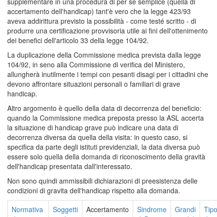
supplementare in una procedura di per sé semplice (quella di
accertamento dell'handicap) tant'è vero che la legge 423/93
aveva addirittura previsto la possibilità - come testé scritto - di
produrre una certificazione provvisoria utile ai fini dell'ottenimento
dei benefici dell'articolo 33 della legge 104/92.
La duplicazione della Commissione medica prevista dalla legge
104/92, in seno alla Commissione di verifica del Ministero,
allungherà inutilmente i tempi con pesanti disagi per i cittadini che
devono affrontare situazioni personali o familiari di grave
handicap.
Altro argomento è quello della data di decorrenza del beneficio:
quando la Commissione medica preposta presso la ASL accerta
la situazione di handicap grave può indicare una data di
decorrenza diversa da quella della visita: in questo caso, si
specifica da parte degli istituti previdenziali, la data diversa può
essere solo quella della domanda di riconoscimento della gravità
dell'handicap presentata dall'interessato.
Non sono quindi ammissibili dichiarazioni di preesistenza delle
condizioni di gravita dell'handicap rispetto alla domanda.
Normativa
Soggetti
Accertamento
Sindrome
Grandi
Tipo