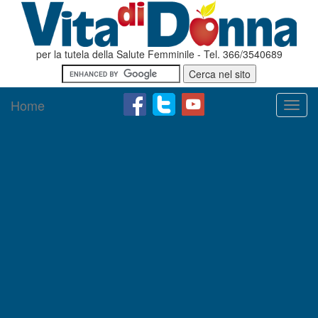
per la tutela della Salute Femminile - Tel. 366/3540689
Home
Toggl
navig