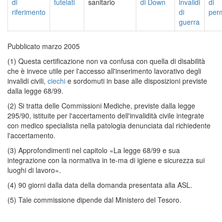
di
tutelati
sanitario
di Down
invalidi
di
riferimento
di
per
guerra
Pubblicato marzo 2005
(1) Questa certificazione non va confusa con quella di disabilità
che è invece utile per l'accesso all'inserimento lavorativo degli
invalidi civili,
ciechi
e sordomuti in base alle disposizioni previste
dalla legge 68/99.
(2) Si tratta delle Commissioni Mediche, previste dalla legge
295/90, istituite per l'accertamento dell'invalidità civile integrate
con medico specialista nella patologia denunciata dal richiedente
l'accertamento.
(3) Approfondimenti nel capitolo «La legge 68/99 e sua
integrazione con la normativa in te-ma di igiene e sicurezza sui
luoghi di lavoro».
(4) 90 giorni dalla data della domanda presentata alla ASL.
(5) Tale commissione dipende dal Ministero del Tesoro.