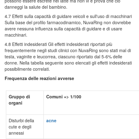
possono essere escrete nel latte ma non vi è prova che ciò
danneggi la salute del bambino.
4.7 Effetti sulla capacità di guidare veicoli e sull'uso di macchinari
Sulla base del profilo farmacodinamico, NuvaRing non dovrebbe
avere nessuna influenza sulla capacità di guidare e di usare
macchinari.
4.8 Effetti indesiderati Gli effetti indesiderati riportati più
frequentemente negli studi clinici con NuvaRing sono stati mal di
testa, vaginite e leucorrea, ciascuno riportato dal 5-6% delle
donne. Nella tabella seguente sono elencati gli effetti indesiderati
possibilmente correlati.
Frequenza delle reazioni avverse
Gruppo di
Comuni
=> 1/100
organi
Disturbi della
acne
cute e degli
annessi