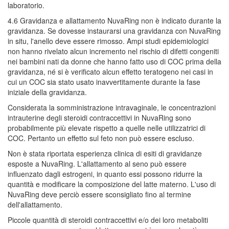
laboratorio.
4.6 Gravidanza e allattamento NuvaRing non è indicato durante la
gravidanza. Se dovesse instaurarsi una gravidanza con NuvaRing
in situ, l'anello deve essere rimosso. Ampi studi epidemiologici
non hanno rivelato alcun incremento nel rischio di difetti congeniti
nei bambini nati da donne che hanno fatto uso di COC prima della
gravidanza, né si è verificato alcun effetto teratogeno nei casi in
cui un COC sia stato usato inavvertitamente durante la fase
iniziale della gravidanza.
Considerata la somministrazione intravaginale, le concentrazioni
intrauterine degli steroidi contraccettivi in NuvaRing sono
probabilmente più elevate rispetto a quelle nelle utilizzatrici di
COC. Pertanto un effetto sul feto non può essere escluso.
Non è stata riportata esperienza clinica di esiti di gravidanze
esposte a NuvaRing. L'allattamento al seno può essere
influenzato dagli estrogeni, in quanto essi possono ridurre la
quantità e modificare la composizione del latte materno. L'uso di
NuvaRing deve perciò essere sconsigliato fino al termine
dell'allattamento.
Piccole quantità di steroidi contraccettivi e/o dei loro metaboliti