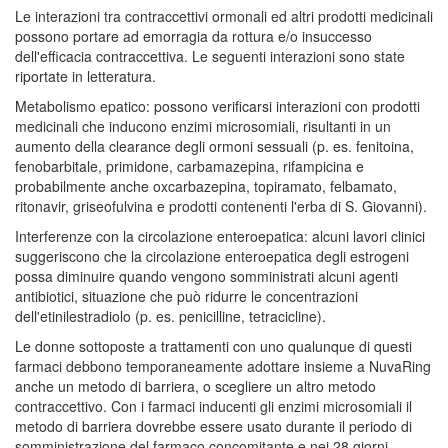
Le interazioni tra contraccettivi ormonali ed altri prodotti medicinali
possono portare ad emorragia da rottura e/o insuccesso
dell'efficacia contraccettiva. Le seguenti interazioni sono state
riportate in letteratura.
Metabolismo epatico: possono verificarsi interazioni con prodotti
medicinali che inducono enzimi microsomiali, risultanti in un
aumento della clearance degli ormoni sessuali (p. es. fenitoina,
fenobarbitale, primidone, carbamazepina, rifampicina e
probabilmente anche oxcarbazepina, topiramato, felbamato,
ritonavir, griseofulvina e prodotti contenenti l'erba di S. Giovanni).
Interferenze con la circolazione enteroepatica: alcuni lavori clinici
suggeriscono che la circolazione enteroepatica degli estrogeni
possa diminuire quando vengono somministrati alcuni agenti
antibiotici, situazione che può ridurre le concentrazioni
dell'etinilestradiolo (p. es. penicilline, tetracicline).
Le donne sottoposte a trattamenti con uno qualunque di questi
farmaci debbono temporaneamente adottare insieme a NuvaRing
anche un metodo di barriera, o scegliere un altro metodo
contraccettivo. Con i farmaci inducenti gli enzimi microsomiali il
metodo di barriera dovrebbe essere usato durante il periodo di
somministrazione del farmaco concomitante e nei 28 giorni