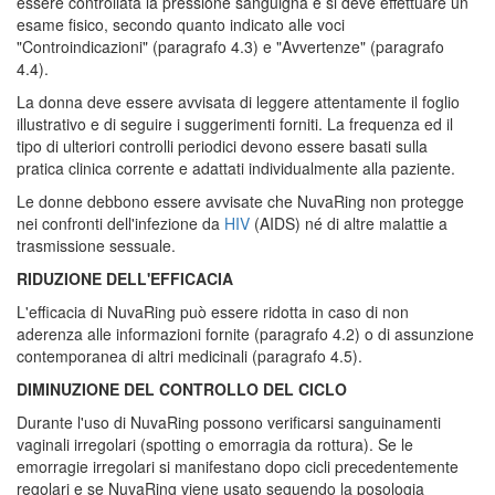
essere controllata la pressione sanguigna e si deve effettuare un
esame fisico, secondo quanto indicato alle voci
"Controindicazioni" (paragrafo 4.3) e "Avvertenze" (paragrafo
4.4).
La donna deve essere avvisata di leggere attentamente il foglio
illustrativo e di seguire i suggerimenti forniti. La frequenza ed il
tipo di ulteriori controlli periodici devono essere basati sulla
pratica clinica corrente e adattati individualmente alla paziente.
Le donne debbono essere avvisate che NuvaRing non protegge
nei confronti dell'infezione da
HIV
(AIDS) né di altre malattie a
trasmissione sessuale.
RIDUZIONE DELL'EFFICACIA
L'efficacia di NuvaRing può essere ridotta in caso di non
aderenza alle informazioni fornite (paragrafo 4.2) o di assunzione
contemporanea di altri medicinali (paragrafo 4.5).
DIMINUZIONE DEL CONTROLLO DEL CICLO
Durante l'uso di NuvaRing possono verificarsi sanguinamenti
vaginali irregolari (spotting o emorragia da rottura). Se le
emorragie irregolari si manifestano dopo cicli precedentemente
regolari e se NuvaRing viene usato seguendo la posologia