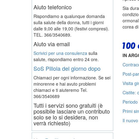
Aiuto telefonico
Sia dura
condizio
Rispondiamo a qualunque domanda
ormonali
sulla salute della donna, tutti i giorni
corea di
dalle 9,00 alle 19,00 (festivi compresi).
TEL. 366/3540689.
Aiuto via email
Scrivici per una consulenza
sulla
IN AR
salute, rispondiamo entro 24 ore.
Contracc
SoS Pillola del giorno dopo
Post-pa
Chiamaci per ogni informazione. Se sei
Visita g
minorenne e hai avuto problemi
chiamaci e ti aiuteremo
Tel.
Cistite:
366/3540689
Periodo 
Tutti i servizi sono gratuiti (è
possibile lasciare un contributo
Primi si
solo se lo si desidera, non
Il nuovo
verrà richiesto)