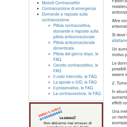
Fattori 
Metodi Contraccettivi
resistenz
Contraccezione di emergenza
anticorpi
Domande e risposte sulla
contraccezione
Altre co
Pillola contraccettiva,
eritemat
domande e risposte sulla
Si deve 
pillola anticoncezionale
allattam
Pillola anticoncezionale
dimenticata
Un aumen
Pillola del giorno dopo, le
motivo p
FAQ
Le donne
Cerotto contraccettivo, le
possibil
FAQ
essere i
Il coito interrotto, le FAQ
La spirale o IUD, le FAQ
2. Tumor
Il preservativo, le FAQ
In alcun
La contraccezione, le FAQ
aumentat
effetti 
Una meta
un risch
scompare