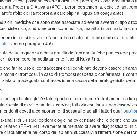
biochimici che possono essere indicativi di predisposizione ereditaria 
a alla Proteina C Attivata (APC), iperomocisteinemia, deficit di antitrombin
 antifosfolipidici (anticorpi anticardiolipina, lupus anticoagulante).
ndizioni mediche che sono state associate ad eventi avversi di tipo circ
oso sistemico, sindrome uremico-emolitica, malattia infiammatoria cronic
tenere in considerazione l'aumentato rischio di tromboembolia durante i
ento
" vedere paragrafo 4.6).
to della frequenza o della gravità dell'emicrania (che può essere pr
er interrompere immediatamente l'uso di NuvaRing.
 che fanno uso di contraccettivi orali combinati devono essere chiaramen
i sintomi di trombosi. In caso di trombosi sospetta o confermata, il co
niziata una adeguata contraccezione a causa della teratogenicità della 
i
i studi epidemiologici è stato riportato, nelle donne in trattamento a lun
o rischio di carcinoma della cervice; tuttavia continua a non esservi co
confondenti dovuti a comportamenti sessuali e ad altri fattori quali
papill
-analisi di 54 studi epidemiologici ha evidenziato che le donne che us
io relativo (RR=1.24) lievemente aumentato di avere diagnosticato un 
 gradualmente nel corso dei 10 anni successivi all'interruzione del tr