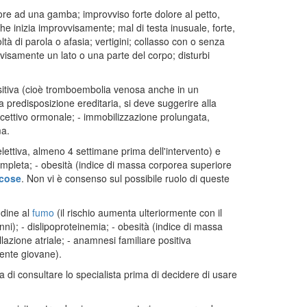
re ad una gamba; improvviso forte dolore al petto,
he inizia improvvisamente; mal di testa inusuale, forte,
ltà di parola o afasia; vertigini; collasso con o senza
visamente un lato o una parte del corpo; disturbi
ositiva (cioè tromboembolia venosa anche in un
 predisposizione ereditaria, si deve suggerire alla
ccettivo ormonale; - immobilizzazione prolungata,
ma.
lettiva, almeno 4 settimane prima dell'intervento) e
ompleta; - obesità (indice di massa corporea superiore
icose
. Non vi è consenso sul possibile ruolo di queste
udine al
fumo
(il rischio aumenta ulteriormente con il
nni); - dislipoproteinemia; - obesità (indice di massa
llazione atriale; - anamnesi familiare positiva
ente giovane).
a di consultare lo specialista prima di decidere di usare