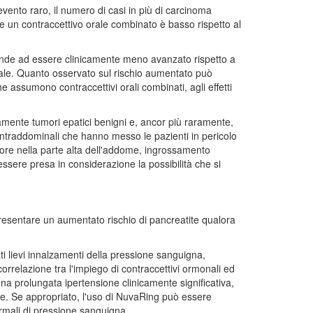
ento raro, il numero di casi in più di carcinoma
un contraccettivo orale combinato è basso rispetto al
 tende ad essere clinicamente meno avanzato rispetto a
ale. Quanto osservato sul rischio aumentato può
ssumono contraccettivi orali combinati, agli effetti
ramente tumori epatici benigni e, ancor più raramente,
 intraddominali che hanno messo le pazienti in pericolo
ore nella parte alta dell'addome, ingrossamento
ssere presa in considerazione la possibilità che si
presentare un aumentato rischio di pancreatite qualora
i lievi innalzamenti della pressione sanguigna,
correlazione tra l'impiego di contraccettivi ormonali ed
una prolungata ipertensione clinicamente significativa,
one. Se appropriato, l'uso di NuvaRing può essere
normali di pressione sanguigna.