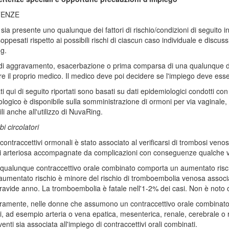
TENZE
sia presente uno qualunque dei fattori di rischio/condizioni di seguito i
oppesati rispetto ai possibili rischi di ciascun caso individuale e discuss
g.
di aggravamento, esacerbazione o prima comparsa di una qualunque di q
re il proprio medico. Il medico deve poi decidere se l'impiego deve esser
dati qui di seguito riportati sono basati su dati epidemiologici condotti c
logico è disponibile sulla somministrazione di ormoni per via vaginal
li anche all'utilizzo di NuvaRing.
bi circolatori
 contraccettivi ormonali è stato associato al verificarsi di trombosi v
 arteriosa accompagnate da complicazioni con conseguenze qualche vol
 qualunque contraccettivo orale combinato comporta un aumentato risc
umentato rischio è minore del rischio di tromboembolia venosa associ
avide anno. La tromboembolia è fatale nell'1-2% dei casi. Non è noto co
ramente, nelle donne che assumono un contraccettivo orale combinato è st
i, ad esempio arteria o vena epatica, mesenterica, renale, cerebrale o 
enti sia associata all'impiego di contraccettivi orali combinati.