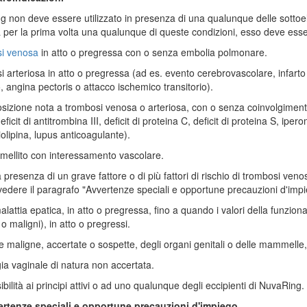
 non deve essere utilizzato in presenza di una qualunque delle sottoe
per la prima volta una qualunque di queste condizioni, esso deve es
i venosa
in atto o pregressa con o senza embolia polmonare.
 arteriosa in atto o pregressa (ad es. evento cerebrovascolare, infarto
 angina pectoris o attacco ischemico transitorio).
sizione nota a trombosi venosa o arteriosa, con o senza coinvolgimento
ficit di antitrombina III, deficit di proteina C, deficit di proteina S, iper
iolipina, lupus anticoagulante).
mellito con interessamento vascolare.
 presenza di un grave fattore o di più fattori di rischio di trombosi ven
(vedere il paragrafo "Avvertenze speciali e opportune precauzioni d'impi
lattia epatica, in atto o pregressa, fino a quando i valori della funzion
o maligni), in atto o pregressi.
e maligne, accertate o sospette, degli organi genitali o delle mammell
a vaginale di natura non accertata.
ibilità ai principi attivi o ad uno qualunque degli eccipienti di NuvaRing.
ertenze speciali e opportune precauzioni d'impiego