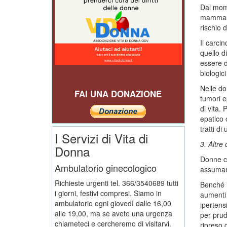
Dal mome
mammario
rischio 
Il carci
quello d
essere d
biologic
Nelle do
FAI UNA DONAZIONE
tumori e
di vita.
epatico 
tratti di
I Servizi di Vita di
3. Altre 
Donna
Donne co
Ambulatorio ginecologico
assumano
Richieste urgenti tel. 366/3540689 tutti
Benché i
i giorni, festivi compresi. Siamo in
aumenti 
ambulatorio ogni giovedì dalle 16,00
ipertens
alle 19,00, ma se avete una urgenza
per prud
chiameteci e cercheremo di visitarvi.
ripreso 