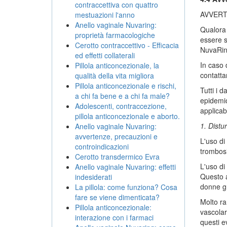
contraccettiva con quattro
AVVER
mestuazioni l'anno
Anello vaginale Nuvaring:
Qualora 
proprietà farmacologiche
essere s
Cerotto contraccettivo - Efficacia
NuvaRin
ed effetti collaterali
In caso 
Pillola anticoncezionale, la
contatta
qualità della vita migliora
Pillola anticoncezionale e rischi,
Tutti i 
a chi fa bene e a chi fa male?
epidemio
Adolescenti, contraccezione,
applicabi
pillola anticoncezionale e aborto.
1. Distur
Anello vaginale Nuvaring:
avvertenze, precauzioni e
L'uso di
controindicazioni
trombosi
Cerotto transdermico Evra
L'uso di
Anello vaginale Nuvaring: effetti
Questo a
indesiderati
donne gr
La pillola: come funziona? Cosa
fare se viene dimenticata?
Molto ra
Pillola anticoncezionale:
vascolar
interazione con i farmaci
questi ev