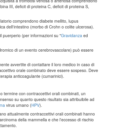
o acquisita a trombosi venosa o arteriosa comprendono
a III, deficit di proteina C, deficit di proteina S,
olatorio comprendono diabete mellito, lupus
a dell'intestino (morbo di Crohn o colite ulcerosa).
l puerperio (per informazioni su "
Gravidanza
ed
odromico di un evento cerebrovascolare) può essere
te avvertite di contattare il loro medico in caso di
ntraccettivo orale combinato deve essere sospeso. Deve
terapia anticoagulante (cumarinici).
go termine con contraccettivi orali combinati, un
nsenso su quanto questo risultato sia attribuibile ad
oma
virus umano (
HPV
).
ano attualmente contraccettivi orali combinati hanno
carcinoma della mammella e che l'eccesso di rischio
attamento.