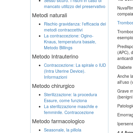
Sesso sicuro. I rischi in caso di
mancato utilizzo del preservativo
NuvaRing
compaia 
Metodi naturali
Trombos
Rischio gravidanza: l'efficacia dei
metodi contraccettivi
Trombosi
La contraccezione: Ogino-
esempio,
Knaus, temperatura basale,
Predispo
Metodo Billings
(APC), de
Metodo Intrauterino
anticard
Contraccezione: La spirale o IUD
Diabete 
(Intra Uterine Device).
Anche la
Informazioni
all'uso 
Metodo chirurgico
Grave ma
Sterilizzazione: la procedura
(benigni 
Essure, come funziona
Patologi
La sterilizzazione maschile e
femminile. Contraccezione
Emorragi
Metodo farmacologico
Ipersens
Seasonale, la pillola
4.4 Avv