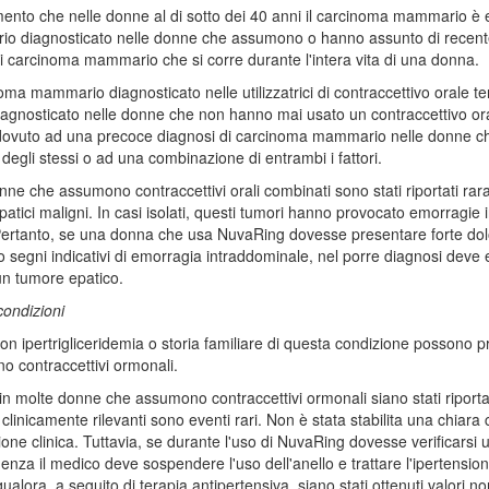
nto che nelle donne al di sotto dei 40 anni il carcinoma mammario è ev
 diagnosticato nelle donne che assumono o hanno assunto di recente 
di carcinoma mammario che si corre durante l'intera vita di una donna.
noma mammario diagnosticato nelle utilizzatrici di contraccettivo orale
iagnosticato nelle donne che non hanno mai usato un contraccettivo or
ovuto ad una precoce diagnosi di carcinoma mammario nelle donne che a
i degli stessi o ad una combinazione di entrambi i fattori.
nne che assumono contraccettivi orali combinati sono stati riportati ra
patici maligni. In casi isolati, questi tumori hanno provocato emorragie
 Pertanto, se una donna che usa NuvaRing dovesse presentare forte dol
o segni indicativi di emorragia intraddominale, nel porre diagnosi deve e
 un tumore epatico.
condizioni
n ipertrigliceridemia o storia familiare di questa condizione possono 
 contraccettivi ormonali.
n molte donne che assumono contraccettivi ormonali siano stati riportat
clinicamente rilevanti sono eventi rari. Non è stata stabilita una chiara 
ione clinica. Tuttavia, se durante l'uso di NuvaRing dovesse verificarsi 
enza il medico deve sospendere l'uso dell'anello e trattare l'ipertensi
qualora, a seguito di terapia antipertensiva, siano stati ottenuti valori 