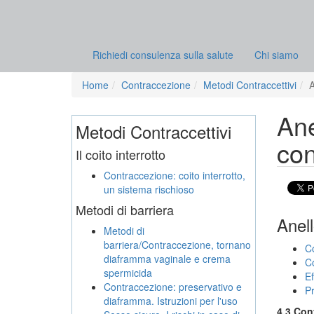
Richiedi consulenza sulla salute
Chi siamo
Home
Contraccezione
Metodi Contraccettivi
A
Ane
Metodi Contraccettivi
con
Il coito interrotto
Contraccezione: coito interrotto,
un sistema rischioso
Metodi di barriera
Anell
Metodi di
barriera/Contraccezione, tornano
C
diaframma vaginale e crema
Co
spermicida
Ef
Contraccezione: preservativo e
Pr
diaframma. Istruzioni per l'uso
4.3 Con