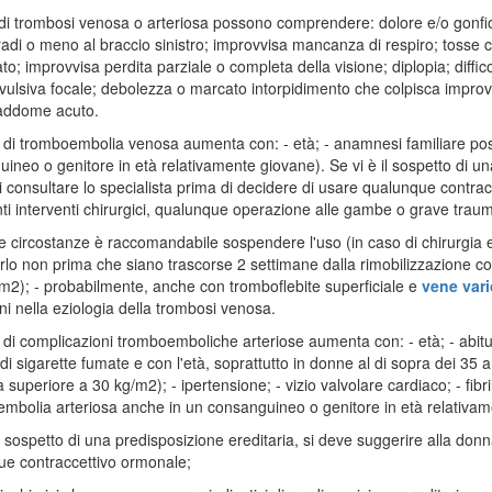
di trombosi venosa o arteriosa possono comprendere: dolore e/o gonfio
rradi o meno al braccio sinistro; improvvisa mancanza di respiro; tosse c
to; improvvisa perdita parziale o completa della visione; diplopia; diffico
nvulsiva focale; debolezza o marcato intorpidimento che colpisca improv
 addome acuto.
io di tromboembolia venosa aumenta con: - età; - anamnesi familiare p
ineo o genitore in età relativamente giovane). Se vi è il sospetto di una
 consultare lo specialista prima di decidere di usare qualunque contra
ti interventi chirurgici, qualunque operazione alle gambe o grave trau
e circostanze è raccomandabile sospendere l'uso (in caso di chirurgia e
rlo non prima che siano trascorse 2 settimane dalla rimobilizzazione c
m2); - probabilmente, anche con tromboflebite superficiale e
vene var
ni nella eziologia della trombosi venosa.
io di complicazioni tromboemboliche arteriose aumenta con: - età; - abit
i sigarette fumate e con l'età, soprattutto in donne al di sopra dei 35 a
 superiore a 30 kg/m2); - ipertensione; - vizio valvolare cardiaco; - fibri
mbolia arteriosa anche in un consanguineo o genitore in età relativam
il sospetto di una predisposizione ereditaria, si deve suggerire alla donn
e contraccettivo ormonale;