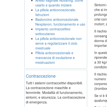
Anello vaginale Nuvaring: come
Sintomi 
usarlo e quando iniziare
che si i
La pillola anticoncezionale.
prolunga
Istruzioni
crisi co
Bastoncino anticoncezionale
motori;
Nexplanon, funzionamento e uso
Impianto contraccettivo
Il risch
sottocutaneo
consangu
La pillola anticoncezionale non
donna di
serve a regolarizzare il ciclo
importan
mestruale
In quest
Pillola anticoncezionale e
riprende
mancanza di ovulazione e
a 30 kg/
mestruazioni
condizio
Il risch
Contraccezione
numero d
Tutti i sistemi contraccettivi disponibili.
corporea
La contraccezione maschile e
(tromboe
femminile. Modalità di funzionamento,
Se vi è 
sintomi, e sicurezza. La contraccezione
qualunqu
di emergenza.