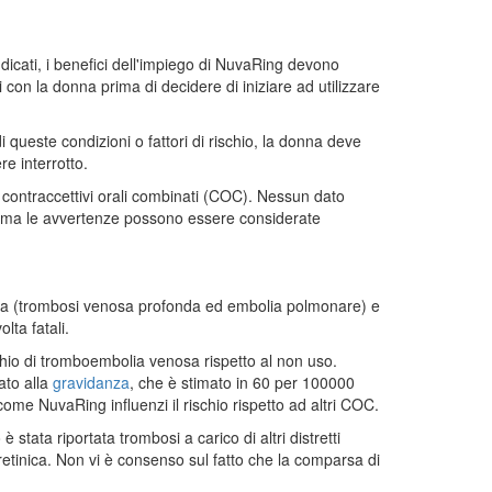
ndicati, i benefici dell'impiego di NuvaRing devono
i con la donna prima di decidere di iniziare ad utilizzare
ueste condizioni o fattori di rischio, la donna deve
e interrotto.
on contraccettivi orali combinati (COC). Nessun dato
e, ma le avvertenze possono essere considerate
enosa (trombosi venosa profonda ed embolia polmonare) e
ta fatali.
hio di tromboembolia venosa rispetto al non uso.
ato alla
gravidanza
, che è stimato in 60 per 100000
me NuvaRing influenzi il rischio rispetto ad altri COC.
ata riportata trombosi a carico di altri distretti
retinica. Non vi è consenso sul fatto che la comparsa di