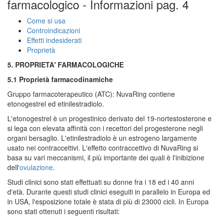
farmacologico - Informazioni pag. 4
Come si usa
Controindicazioni
Effetti indesiderati
Proprietà
5. PROPRIETA' FARMACOLOGICHE
5.1 Proprietà farmacodinamiche
Gruppo farmacoterapeutico (ATC): NuvaRing contiene
etonogestrel ed etinilestradiolo.
L'etonogestrel è un progestinico derivato del 19-nortestosterone e
si lega con elevata affinità con i recettori del progesterone negli
organi bersaglio. L'etinilestradiolo è un estrogeno largamente
usato nei contraccettivi. L'effetto contraccettivo di NuvaRing si
basa su vari meccanismi, il più importante dei quali è l'inibizione
dell'
ovulazione
.
Studi clinici sono stati effettuati su donne fra i 18 ed i 40 anni
d'età. Durante questi studi clinici eseguiti in parallelo in Europa ed
in USA, l'esposizione totale è stata di più di 23000 cicli. In Europa
sono stati ottenuti i seguenti risultati: