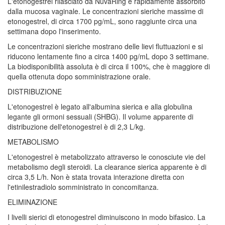
L'etonogestrel rilasciato da NuvaRing è rapidamente assorbito
dalla mucosa vaginale. Le concentrazioni sieriche massime di
etonogestrel, di circa 1700 pg/mL, sono raggiunte circa una
settimana dopo l'inserimento.
Le concentrazioni sieriche mostrano delle lievi fluttuazioni e si
riducono lentamente fino a circa 1400 pg/mL dopo 3 settimane.
La biodisponibilità assoluta è di circa il 100%, che è maggiore di
quella ottenuta dopo somministrazione orale.
DISTRIBUZIONE
L'etonogestrel è legato all'albumina sierica e alla globulina
legante gli ormoni sessuali (SHBG). Il volume apparente di
distribuzione dell'etonogestrel è di 2,3 L/kg.
METABOLISMO
L'etonogestrel è metabolizzato attraverso le conosciute vie del
metabolismo degli steroidi. La clearance sierica apparente è di
circa 3,5 L/h. Non è stata trovata interazione diretta con
l'etinilestradiolo somministrato in concomitanza.
ELIMINAZIONE
I livelli sierici di etonogestrel diminuiscono in modo bifasico. La