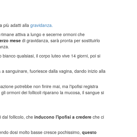
 più adatti alla
gravidanza.
 rimane attiva a lungo e secerne ormoni che
 terzo mese
di gravidanza, sarà pronta per sostituirlo
anza.
bianco qualsiasi, il corpo luteo vive 14 giorni, poi si
 a sanguinare, fuoriesce dalla vagina, dando inizio alla
uazione potrebbe non finire mai, ma l'ipofisi registra
gli ormoni dei follicoli riparano la mucosa, il sangue si
 dal follicolo, che
inducono l'ipofisi a credere
che ci
ssendo dosi molto basse cresce pochissimo,
questo