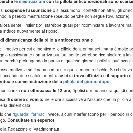
perché le
mestruazioni
con la pillola anticoncezionali sono scars
 si
sospende l'assunzione
o si assumono i confetti non attivi, gli o
ndo la pseudo mestruazione (pseudo perché non segue l'ovulazione).
i allora sente il "silenzio", starebbe quasi per ricominciare a lavorare ma
la induce nuovamente al riposo.
 di dimenticanza della pillola anticoncezionale
 il motivo per cui dimenticare le pillole della prima settimana è molto 
ggio rassicurante non arriva puntualmente potrebbe ricominciare a lav
so perché prolungando la pausa di qualche giorno l'ipofisi si può svegli
tesso motivo la settimana centrale è quella meno a rischio. Se ci ritrov
ttaccando due scatole, mentre
se ci si trova all'inizio e il rapporto 
ventuale somministrazione della
pillola del giorno dopo
.
imenticanza
non oltrepassa le 12 ore
, l'ipofisi dorme ancora quindi no
usa di
diarrea
o
vomito
nelle ore successive all'assunzione, la pillola
rla dimenticata.
llo che
riguarda i farmaci
invece, alcuni interferiscono per il periodo in c
ngo.
Consultate un esperto!
ella Redazione di Vitadidonna.it