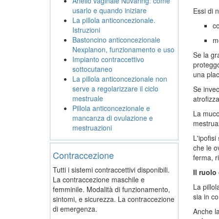
Anello vaginale Nuvaring: come
usarlo e quando iniziare
Essi di 
La pillola anticoncezionale.
co
Istruzioni
Bastoncino anticoncezionale
mo
Nexplanon, funzionamento e uso
Se la gr
Impianto contraccettivo
proteggo
sottocutaneo
una plac
La pillola anticoncezionale non
serve a regolarizzare il ciclo
Se inve
mestruale
atrofizz
Pillola anticoncezionale e
La mucos
mancanza di ovulazione e
mestrua
mestruazioni
L'ipofis
che le o
Contraccezione
ferma, r
Tutti i sistemi contraccettivi disponibili.
Il ruolo
La contraccezione maschile e
La pillo
femminile. Modalità di funzionamento,
sia in c
sintomi, e sicurezza. La contraccezione
di emergenza.
Anche la