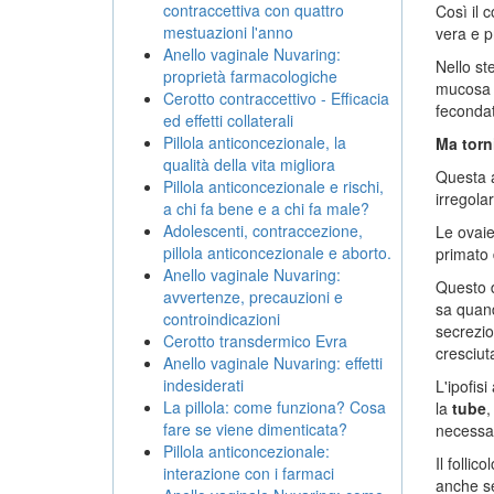
contraccettiva con quattro
Così il 
mestuazioni l'anno
vera e pr
Anello vaginale Nuvaring:
Nello st
proprietà farmacologiche
mucosa i
Cerotto contraccettivo - Efficacia
fecondat
ed effetti collaterali
Pillola anticoncezionale, la
Ma torn
qualità della vita migliora
Questa a
Pillola anticoncezionale e rischi,
irregola
a chi fa bene e a chi fa male?
Adolescenti, contraccezione,
Le ovai
pillola anticoncezionale e aborto.
primato d
Anello vaginale Nuvaring:
Questo d
avvertenze, precauzioni e
sa quand
controindicazioni
secrezio
Cerotto transdermico Evra
cresciuta
Anello vaginale Nuvaring: effetti
indesiderati
L'ipofis
La pillola: come funziona? Cosa
la
tube
,
fare se viene dimenticata?
necessar
Pillola anticoncezionale:
Il folli
interazione con i farmaci
anche se