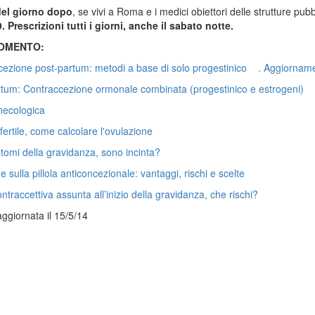
 del giorno dopo
, se vivi a Roma e i medici obiettori delle strutture pu
 Prescrizioni tutti i giorni, anche il sabato notte.
GOMENTO:
ezione post-partum: metodi a base di solo progestinico . Aggiorname
rtum: Contraccezione ormonale combinata (progestinico e estrogeni) 
inecologica
fertile, come calcolare l'ovulazione
ntomi della gravidanza, sono incinta?
sulla pillola anticoncezionale: vantaggi, rischi e scelte
ontraccettiva assunta all’inizio della gravidanza, che rischi?
ggiornata il 15/5/14