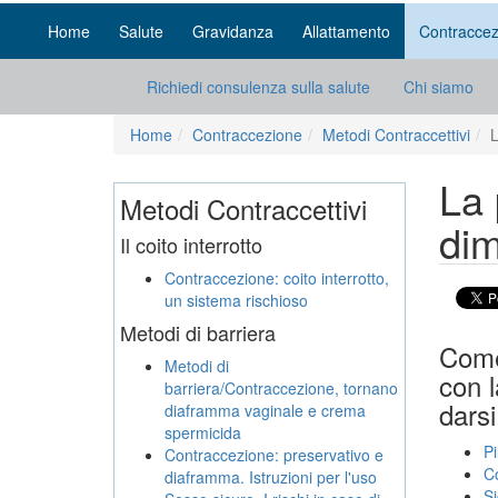
Home
Salute
Gravidanza
Allattamento
Contraccez
Richiedi consulenza sulla salute
Chi siamo
Home
Contraccezione
Metodi Contraccettivi
L
La 
Metodi Contraccettivi
dim
Il coito interrotto
Contraccezione: coito interrotto,
un sistema rischioso
Metodi di barriera
Come
Metodi di
con l
barriera/Contraccezione, tornano
darsi
diaframma vaginale e crema
spermicida
Pi
Contraccezione: preservativo e
C
diaframma. Istruzioni per l'uso
Si