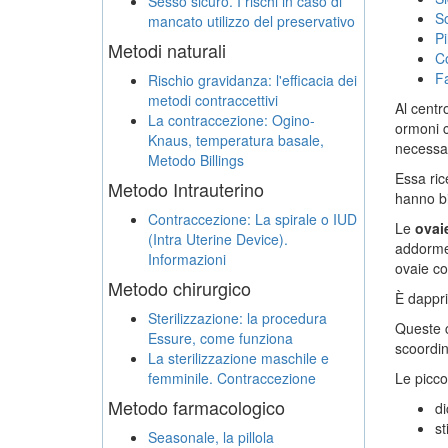
Sesso sicuro. I rischi in caso di
S
mancato utilizzo del preservativo
Pi
Metodi naturali
Co
Fa
Rischio gravidanza: l'efficacia dei
metodi contraccettivi
Al centr
La contraccezione: Ogino-
ormoni c
Knaus, temperatura basale,
necessar
Metodo Billings
Essa ric
Metodo Intrauterino
hanno bi
Contraccezione: La spirale o IUD
Le
ovai
(Intra Uterine Device).
addormen
Informazioni
ovaie co
Metodo chirurgico
È dappri
Sterilizzazione: la procedura
Queste c
Essure, come funziona
scoordin
La sterilizzazione maschile e
femminile. Contraccezione
Le picco
Metodo farmacologico
di
st
Seasonale, la pillola