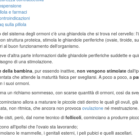
ospensione
llola e farmaci
ntroindicazioni
q sulla pillola
o del sistema degli ormoni c'è una ghiandola che si trova nel cervello: l'i
on struttura proteica, stimola le ghiandole periferiche (ovaie, tiroide, su
i al buon funzionamento dell'organismo.
eve d'altra parte informazioni dalle ghiandole periferiche suddette e q
sogno di una stimolazione.
e della bambina
, pur essendo inattive,
non vengono stimolate
dall'ip
tata che attende la maturità fisica per svegliarsi. A poco a poco, a
par
n i suoi ormoni.
ma un richiamo sommesso, con scarse quantità di ormoni, così da sveg
ominciano allora a maturare le piccole cisti dentro le quali gli ovuli, già 
ata, non ritmica, che ancora non provoca
ovulazione
né mestruazione.
le cisti, però, dal nome tecnico di
follicoli
, cominciano a produrre piccol
cono all'ipofisi che l'ovaio sta lavorando;
imolano le mammelle, i genitali esterni, i peli pubici e quelli ascellari.