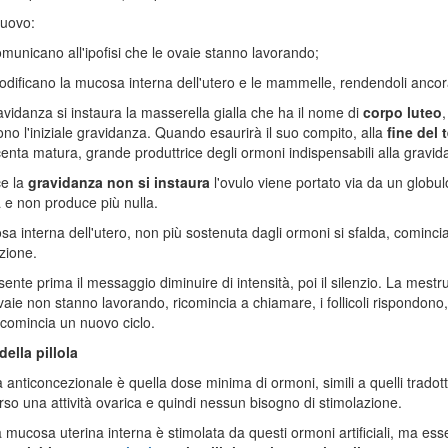
nuovo:
municano all'ipofisi che le ovaie stanno lavorando;
dificano la mucosa interna dell'utero e le mammelle, rendendoli ancora
avidanza si instaura la masserella gialla che ha il nome di
corpo luteo
,
no l'iniziale gravidanza. Quando esaurirà il suo compito, alla
fine del
enta matura, grande produttrice degli ormoni indispensabili alla gravid
ce la
gravidanza non si instaura
l'ovulo viene portato via da un globulo 
a e non produce più nulla.
a interna dell'utero, non più sostenuta dagli ormoni si sfalda, comincia
zione.
i sente prima il messaggio diminuire di intensità, poi il silenzio. La mestr
vaie non stanno lavorando, ricomincia a chiamare, i follicoli rispondono, 
icomincia un nuovo ciclo.
 della pillola
la anticoncezionale è quella dose minima di ormoni, simili a quelli tradotti
orso una attività ovarica e quindi nessun bisogno di stimolazione.
 mucosa uterina interna è stimolata da questi ormoni artificiali, ma e