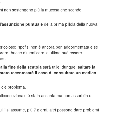
e
.
rmoni non sostengono più la mucosa che scende,
l'assunzione puntuale
della prima pillola della nuova
pericoloso: l'ipofisi non è ancora ben addormentata e se
orare. Anche dimenticare le ultime può essere
are.
a
alla fine della scatola
sarà utile, dunque,
saltare la
è stato recente
sarà il caso di consultare un medico
n c'è problema.
 anticoncezionale è stata assunta ma non assorbita è
ui li si assume, più 7 giorni, altri possono dare problemi