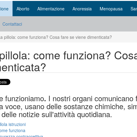
ione
Aborto
Alimentazione
Anoressia
Menopausa
San
Contattaci
a pillola: come funziona? Cosa fare se viene dimenticata?
pillola: come funziona? Cosa
enticata?
 funzioniamo
I nostri organi comunicano 
.
a voce, usano delle sostanze chimiche, simil
 delle notizie sull'attività quotidiana.
llola istruzioni
ome funziona
curezza contraccettiva