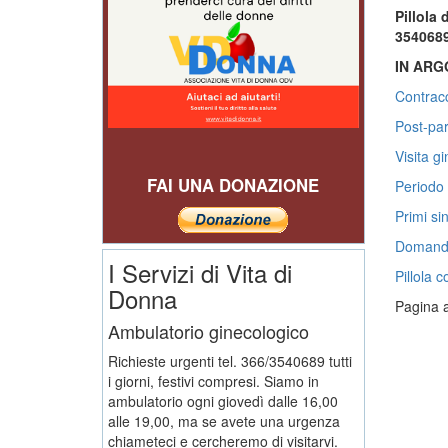
Pillola
3540689.
IN AR
Contracc
Post-pa
Visita g
FAI UNA DONAZIONE
Periodo 
Primi si
Domande 
I Servizi di Vita di
Pillola c
Donna
Pagina a
Ambulatorio ginecologico
Richieste urgenti tel. 366/3540689 tutti
i giorni, festivi compresi. Siamo in
ambulatorio ogni giovedì dalle 16,00
alle 19,00, ma se avete una urgenza
chiameteci e cercheremo di visitarvi.