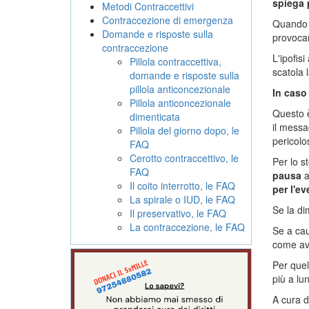
spiega 
Metodi Contraccettivi
Contraccezione di emergenza
Quando
Domande e risposte sulla
provoca
contraccezione
L'ipofis
Pillola contraccettiva,
scatola 
domande e risposte sulla
pillola anticoncezionale
In caso
Pillola anticoncezionale
Questo è
dimenticata
il messa
Pillola del giorno dopo, le
pericolo
FAQ
Cerotto contraccettivo, le
Per lo s
FAQ
pausa
a
Il coito interrotto, le FAQ
per l'e
La spirale o IUD, le FAQ
Se la d
Il preservativo, le FAQ
La contraccezione, le FAQ
Se a ca
come ave
Per que
più a lu
A cura d