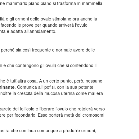
bottone mammario piano piano si trasforma in mammella
ità e gli ormoni delle ovaie stimolano ora anche la
 facendo le prove per quando arriverà l'ovulo
nta e adatta all'annidamento.
 perché sia così frequente e normale avere delle
ni e che contengono gli ovuli) che si contendono il
he è tutt'altra cosa. A un certo punto, però, nessuno
minante
. Comunica all'ipofisi, con la sua potente
inoltre la crescita della mucosa uterina come mai era
rete del follicolo e liberare l'ovulo che rotolerà verso
gere per fecondarlo. Esso porterà metà dei cromosomi
iallastra che continua comunque a produrre ormoni,