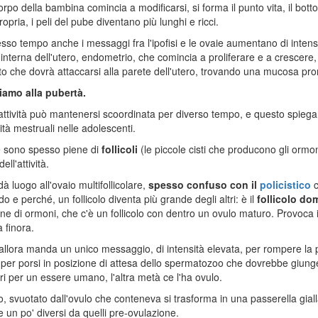
corpo della bambina comincia a modificarsi, si forma il punto vita, il 
opria, i peli del pube diventano più lunghi e ricci.
esso tempo anche i messaggi fra l'ipofisi e le ovaie aumentano di intens
nterna dell'utero, endometrio, che comincia a proliferare e a crescere,
o che dovrà attaccarsi alla parete dell'utero, trovando una mucosa pro
iamo alla pubertà.
ttività può mantenersi scoordinata per diverso tempo, e questo spiega
rità mestruali nelle adolescenti.
e sono spesso piene di
follicoli
(le piccole cisti che producono gli ormo
ell'attività.
à luogo all'ovaio multifollicolare,
spesso confuso con il
policistico
c
o e perché, un follicolo diventa più grande degli altri: è il
follicolo do
ne di ormoni, che c'è un follicolo con dentro un ovulo maturo. Provoca 
 finora.
i allora manda un unico messaggio, di intensità elevata, per rompere la pa
 per porsi in posizione di attesa dello spermatozoo che dovrebbe giun
i per un essere umano, l'altra metà ce l'ha ovulo.
colo, svuotato dall'ovulo che conteneva si trasforma in una passerella g
 un po' diversi da quelli pre-ovulazione.