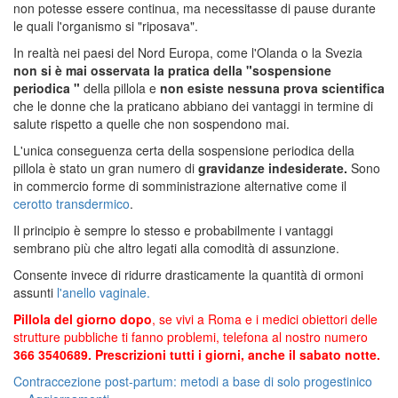
non potesse essere continua, ma necessitasse di pause durante
le quali l'organismo si "riposava".
In realtà nei paesi del Nord Europa, come l'Olanda o la Svezia
non si è mai osservata la pratica della "sospensione
periodica "
della pillola e
non esiste nessuna prova scientifica
che le donne che la praticano abbiano dei vantaggi in termine di
salute rispetto a quelle che non sospendono mai.
L'unica conseguenza certa della sospensione periodica della
pillola è stato un gran numero di
gravidanze indesiderate.
Sono
in commercio forme di somministrazione alternative come il
cerotto transdermico
.
Il principio è sempre lo stesso e probabilmente i vantaggi
sembrano più che altro legati alla comodità di assunzione.
Consente invece di ridurre drasticamente la quantità di ormoni
assunti
l'anello vaginale.
Pillola del giorno dopo
, se vivi a Roma e i medici obiettori delle
strutture pubbliche ti fanno problemi, telefona al nostro numero
366 3540689. Prescrizioni tutti i giorni, anche il sabato notte.
Contraccezione post-partum: metodi a base di solo progestinico