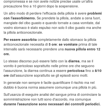
compromessa e se non avete notizie precise usate un'altra
precauzione fino a 10 giorni dopo la sospensione.
Un altro modo di perdere l'efficacia della pillola è avere
problemi
con l'assorbimento.
Se prendete la pillola, andate a cena fuori,
mangiate del cibo guasto e quando tornate a casa vomitate, dal
vostro stomaco è stato espulso non solo il cibo guasto ma anche
la pillola anticoncezionale.
Per essere assorbita
completamente dallo stomaco la pillola
anticoncezionale necessita di
5 ore
:
se vomitate
prima di tale
intervallo sarà necessario prendere una
nuova pillola entro 12
ore.
Lo stesso discorso può essere fatto con la
diarrea
, ma se il
vomito è pericoloso soprattutto nelle prime ore che seguono
l'assunzione, la diarrea continua a essere
pericolosa
fino a
8/10
ore
dall'assunzione soprattutto se gli episodi sono molti.
In generale non sempre è facile quantificare il rischio ma nel
dubbio è buona norma assumere comunque una pillola in più.
Sull'usanza di eseguire analisi del sangue prima di cominciare la
somministrazione non tutti sono d'accordo, ma comunque
durante l'assunzione sono necessari dei controlli periodici.