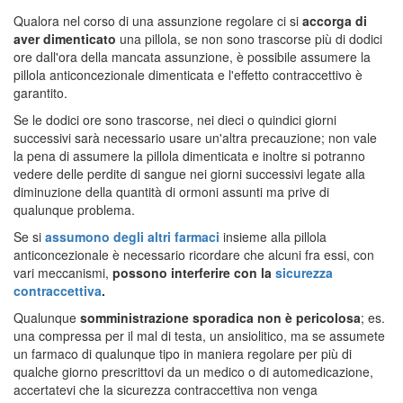
Qualora nel corso di una assunzione regolare ci si
accorga di
aver dimenticato
una pillola, se non sono trascorse più di dodici
ore dall'ora della mancata assunzione, è possibile assumere la
pillola anticoncezionale dimenticata e l'effetto contraccettivo è
garantito.
Se le dodici ore sono trascorse, nei dieci o quindici giorni
successivi sarà necessario usare un'altra precauzione; non vale
la pena di assumere la pillola dimenticata e inoltre si potranno
vedere delle perdite di sangue nei giorni successivi legate alla
diminuzione della quantità di ormoni assunti ma prive di
qualunque problema.
Se si
assumono degli altri farmaci
insieme alla pillola
anticoncezionale è necessario ricordare che alcuni fra essi, con
vari meccanismi,
possono interferire con la
sicurezza
contraccettiva
.
Qualunque
somministrazione sporadica non è pericolosa
; es.
una compressa per il mal di testa, un ansiolitico, ma se assumete
un farmaco di qualunque tipo in maniera regolare per più di
qualche giorno prescrittovi da un medico o di automedicazione,
accertatevi che la sicurezza contraccettiva non venga