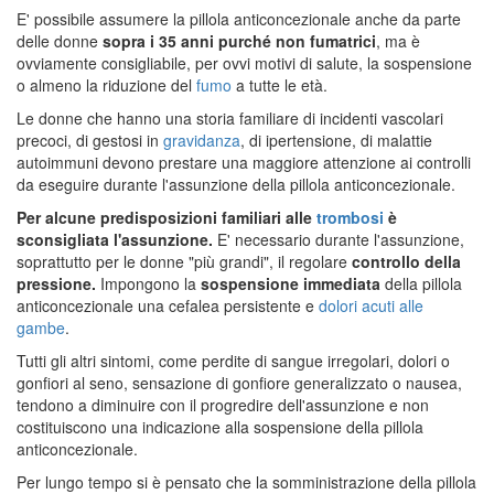
E' possibile assumere la pillola anticoncezionale anche da parte
delle donne
sopra i 35 anni purché non fumatrici
, ma è
ovviamente consigliabile, per ovvi motivi di salute, la sospensione
o almeno la riduzione del
fumo
a tutte le età.
Le donne che hanno una storia familiare di incidenti vascolari
precoci, di gestosi in
gravidanza
, di ipertensione, di malattie
autoimmuni devono prestare una maggiore attenzione ai controlli
da eseguire durante l'assunzione della pillola anticoncezionale.
Per alcune predisposizioni familiari alle
trombosi
è
sconsigliata l'assunzione.
E' necessario durante l'assunzione,
soprattutto per le donne "più grandi", il regolare
controllo della
pressione.
Impongono la
sospensione immediata
della pillola
anticoncezionale una cefalea persistente e
dolori acuti alle
gambe
.
Tutti gli altri sintomi, come perdite di sangue irregolari, dolori o
gonfiori al seno, sensazione di gonfiore generalizzato o nausea,
tendono a diminuire con il progredire dell'assunzione e non
costituiscono una indicazione alla sospensione della pillola
anticoncezionale.
Per lungo tempo si è pensato che la somministrazione della pillola