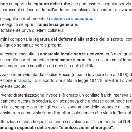
onne
comporta la
legatura delle tube
che può essere eseguita per via
laparoscopica (inserendo nell'addome una piccola telecamera e lavoran
 eseguita correttamente la
sicurezza è assoluta
.
a eseguita sempre in
anestesia generale
.
 totalmente priva di effetti collaterali.
mini
comporta la
legatura dei deferenti alla radice dello scroto
, co
 al liquido seminale vero e proprio.
uò essere eseguita in
anestesia locale senza ricovero
, può dare qual
e eseguita correttamente è
totalmente sicura
; deve essere considerata 
n sempre sono seguiti da un ripristino della fertilità.
lizzazione era vietata dal codice Rocco (rimasto in vigore fino al 1978) 
ezione e l'
aborto
. Sull'aborto vi è stata la legge 194/78, mentre il div
emente caduto.
tervento di sterilizzazione invece si è creato un conflitto fra chi ritenev
icamente questa procedura, chi sosteneva che andasse comunque regol
n figlio, sempre con tre figli ecc. - vi sono anche delle proposte di le
onsiderata come violazione di quell'articolo penale che vieta le "lesioni
ituazione è stata in qualche modo scavalcata dall'inserimento nei
D.R.G
no agli ospedali) della voce "sterilizzazione chirurgica".