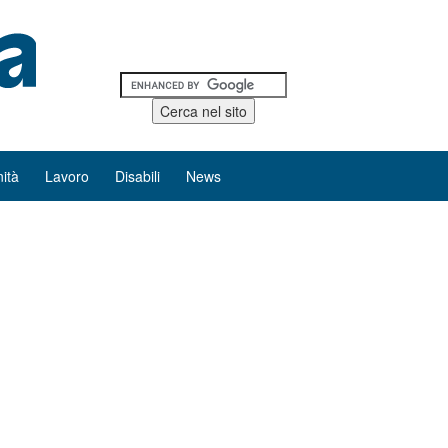
ità
Lavoro
Disabili
News