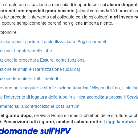
a creato una situazione a macchia di leopardo per cui
alcuni dirigent
vento nei loro ospedali gratuitamente
(alcuni con modalità burocratiche 
o o far precede l'intervento dal colloquio con lo psicologo)
altri invece 
i
oppure semplicemente perché non gliene importa niente.
ofondire
ezione post-partum: La sterilizzazione. Aggiornamenti
zazione. Legatura delle tube
zazione: la procedura Essure, come funziona
zazione femminile (sterilizzazione tubarica)
azione femminile: tutti i metodi
esareo per eseguire la sterilizzazione tubarica? Rispondi di no, ti aiutia
e l'intervento di legatura delle tube in clinica accreditata presso il Serv
amento sulla contraccezione post-partum
 del giorno dopo
, se vivi a Roma e i medici obiettori delle strutture pu
 Prescrizioni tutti i giorni, anche il sabato notte.
Leggi la notizia