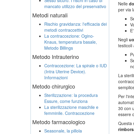
Sesso sicuro. I rischi in caso di
Nelle
d
mancato utilizzo del preservativo
per via 
Metodi naturali
Se
Rischio gravidanza: l'efficacia dei
V
metodi contraccettivi
E'
La contraccezione: Ogino-
Negli
uo
Knaus, temperatura basale,
testicoli
Metodo Billings
P
Metodo Intrauterino
S
Contraccezione: La spirale o IUD
no
(Intra Uterine Device).
La steri
Informazioni
contracc
Metodo chirurgico
semplic
Sterilizzazione: la procedura
Per l'in
Essure, come funziona
automat
La sterilizzazione maschile e
30 con u
femminile. Contraccezione
essere c
Metodo farmacologico
Questa s
rimborsa
Seasonale, la pillola