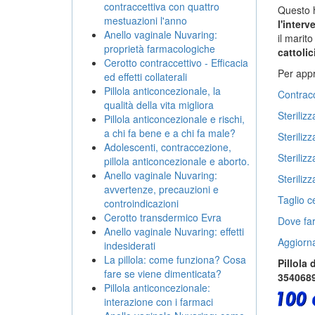
contraccettiva con quattro
Questo h
mestuazioni l'anno
l'inter
Anello vaginale Nuvaring:
il marit
proprietà farmacologiche
cattolic
Cerotto contraccettivo - Efficacia
Per appr
ed effetti collaterali
Pillola anticoncezionale, la
Contracc
qualità della vita migliora
Steriliz
Pillola anticoncezionale e rischi,
a chi fa bene e a chi fa male?
Steriliz
Adolescenti, contraccezione,
Steriliz
pillola anticoncezionale e aborto.
Anello vaginale Nuvaring:
Sterilizz
avvertenze, precauzioni e
Taglio c
controindicazioni
Cerotto transdermico Evra
Dove far
Anello vaginale Nuvaring: effetti
Aggiorn
indesiderati
La pillola: come funziona? Cosa
Pillola
fare se viene dimenticata?
3540689.
Pillola anticoncezionale:
interazione con i farmaci