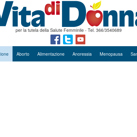
per la tutela della Salute Femminile - Tel. 366/3540689
ione
Aborto
Alimentazione
Anoressia
Menopausa
San