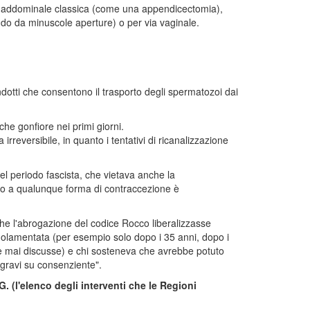
 addominale classica (come una appendicectomia),
do da minuscole aperture) o per via vaginale.
ndotti che consentono il trasporto degli spermatozoi dai
che gonfiore nei primi giorni.
irreversibile, in quanto i tentativi di ricanalizzazione
del periodo fascista, che vietava anche la
ieto a qualunque forma di contraccezione è
a che l'abrogazione del codice Rocco liberalizzasse
amentata (per esempio solo dopo i 35 anni, dopo i
gge mai discusse) e chi sosteneva che avrebbe potuto
 gravi su consenziente".
. (l'elenco degli interventi che le Regioni