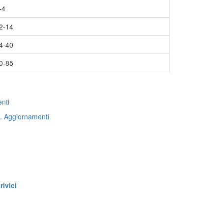
-4
2-14
4-40
0-85
nti
. Aggiornamenti
ivici