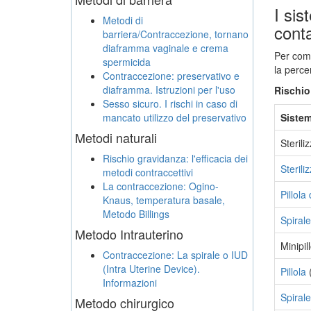
I sis
Metodi di
conta
barriera/Contraccezione, tornano
diaframma vaginale e crema
Per comp
spermicida
la perce
Contraccezione: preservativo e
diaframma. Istruzioni per l'uso
Rischio
Sesso sicuro. I rischi in caso di
mancato utilizzo del preservativo
Sistem
Metodi naturali
Sterili
Rischio gravidanza: l'efficacia dei
Sterili
metodi contraccettivi
La contraccezione: Ogino-
Pillola
Knaus, temperatura basale,
Metodo Billings
Spiral
Metodo Intrauterino
Minipil
Contraccezione: La spirale o IUD
(Intra Uterine Device).
Pillola
Informazioni
Spirale
Metodo chirurgico