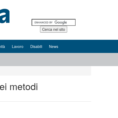
ità
Lavoro
Disabili
News
dei metodi