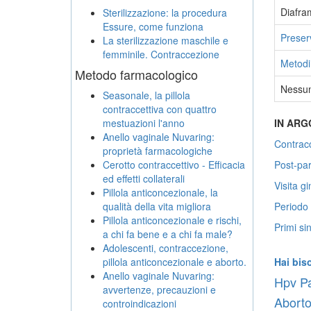
Diafra
Sterilizzazione: la procedura
Essure, come funziona
Preser
La sterilizzazione maschile e
femminile. Contraccezione
Metodi 
Metodo farmacologico
Nessun
Seasonale, la pillola
contraccettiva con quattro
mestuazioni l'anno
IN AR
Anello vaginale Nuvaring:
Contracc
proprietà farmacologiche
Cerotto contraccettivo - Efficacia
Post-pa
ed effetti collaterali
Visita g
Pillola anticoncezionale, la
qualità della vita migliora
Periodo 
Pillola anticoncezionale e rischi,
Primi si
a chi fa bene e a chi fa male?
Adolescenti, contraccezione,
pillola anticoncezionale e aborto.
Hai bis
Anello vaginale Nuvaring:
Hpv Pa
avvertenze, precauzioni e
Abort
controindicazioni