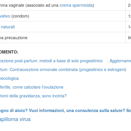
mma vaginale (associato ad una
crema spermicida
)
2
vativo
(condom)
1
naturali
1
a precauzione
6
GOMENTO:
ezione post-partum: metodi a base di solo progestinico . Aggiorname
rtum: Contraccezione ormonale combinata (progestinico e estrogeni) 
inecologica
fertile, come calcolare l'ovulazione
ntomi della gravidanza, sono incinta?
ogno di aiuto? Vuoi informazioni, una consulenza sulla salute? Scr
pilloma virus
o