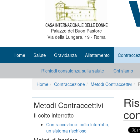
Palazzo del Buon Pastore
Via della Lungara, 19 - Roma
Home
Salute
Gravidanza
Allattamento
Contraccez
Richiedi consulenza sulla salute
Chi siamo
Home
Contraccezione
Metodi Contraccettivi
R
Ris
Metodi Contraccettivi
con
Il coito interrotto
Contraccezione: coito interrotto,
un sistema rischioso
Metodi di barriera