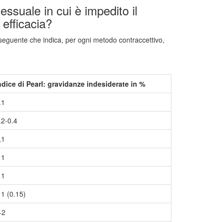
essuale in cui è impedito il
 efficacia?
 seguente che indica, per ogni metodo contraccettivo,
ndice di Pearl: gravidanze indesiderate in %
.1
.2-0.4
,1
 1
 1
 1 (0.15)
-2