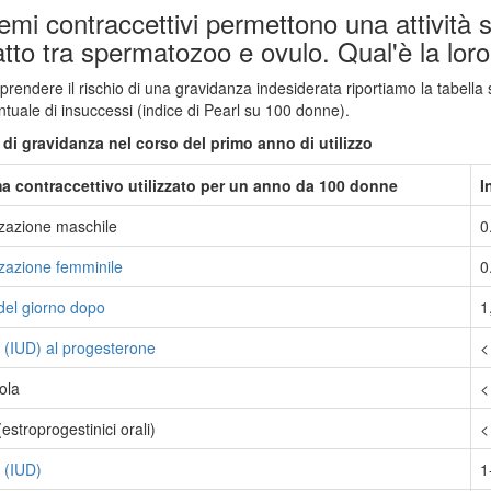
temi contraccettivi permettono una attività s
tto tra spermatozoo e ovulo. Qual'è la loro
rendere il rischio di una gravidanza indesiderata riportiamo la tabella
ntuale di insuccessi (indice di Pearl su 100 donne).
 di gravidanza nel corso del primo anno di utilizzo
a contraccettivo utilizzato per un anno da 100 donne
I
zzazione maschile
0
zzazione femminile
0
 del giorno dopo
1
e (IUD) al progesterone
<
lola
<
(estroprogestinici orali)
<
 (IUD)
1