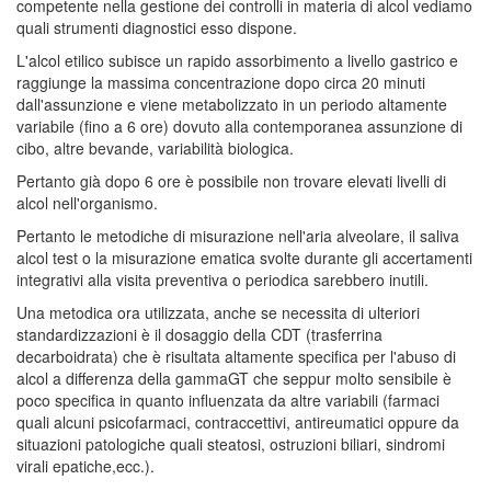
competente nella gestione dei controlli in materia di alcol vediamo
quali strumenti diagnostici esso dispone.
L'alcol etilico subisce un rapido assorbimento a livello gastrico e
raggiunge la massima concentrazione dopo circa 20 minuti
dall'assunzione e viene metabolizzato in un periodo altamente
variabile (fino a 6 ore) dovuto alla contemporanea assunzione di
cibo, altre bevande, variabilità biologica.
Pertanto già dopo 6 ore è possibile non trovare elevati livelli di
alcol nell'organismo.
Pertanto le metodiche di misurazione nell'aria alveolare, il saliva
alcol test o la misurazione ematica svolte durante gli accertamenti
integrativi alla visita preventiva o periodica sarebbero inutili.
Una metodica ora utilizzata, anche se necessita di ulteriori
standardizzazioni è il dosaggio della CDT (trasferrina
decarboidrata) che è risultata altamente specifica per l'abuso di
alcol a differenza della gammaGT che seppur molto sensibile è
poco specifica in quanto influenzata da altre variabili (farmaci
quali alcuni psicofarmaci, contraccettivi, antireumatici oppure da
situazioni patologiche quali steatosi, ostruzioni biliari, sindromi
virali epatiche,ecc.).