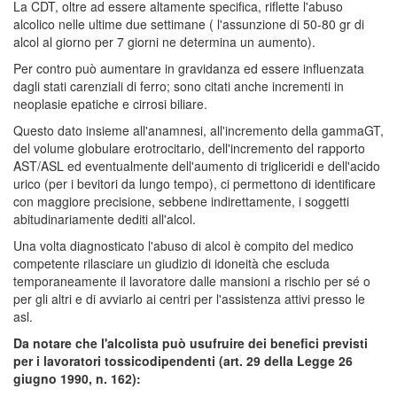
La CDT, oltre ad essere altamente specifica, riflette l'abuso
alcolico nelle ultime due settimane ( l'assunzione di 50-80 gr di
alcol al giorno per 7 giorni ne determina un aumento).
Per contro può aumentare in gravidanza ed essere influenzata
dagli stati carenziali di ferro; sono citati anche incrementi in
neoplasie epatiche e cirrosi biliare.
Questo dato insieme all'anamnesi, all'incremento della gammaGT,
del volume globulare erotrocitario, dell'incremento del rapporto
AST/ASL ed eventualmente dell'aumento di trigliceridi e dell'acido
urico (per i bevitori da lungo tempo), ci permettono di identificare
con maggiore precisione, sebbene indirettamente, i soggetti
abitudinariamente dediti all'alcol.
Una volta diagnosticato l'abuso di alcol è compito del medico
competente rilasciare un giudizio di idoneità che escluda
temporaneamente il lavoratore dalle mansioni a rischio per sé o
per gli altri e di avviarlo ai centri per l'assistenza attivi presso le
asl.
Da notare che l'alcolista può usufruire dei benefici previsti
per i lavoratori tossicodipendenti (art. 29 della Legge 26
giugno 1990, n. 162):