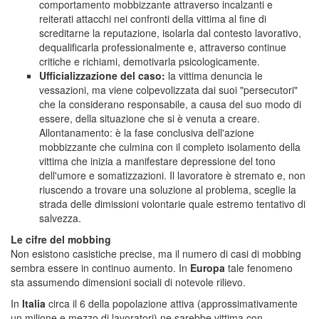
comportamento mobbizzante attraverso incalzanti e
reiterati attacchi nei confronti della vittima al fine di
screditarne la reputazione, isolarla dal contesto lavorativo,
dequalificarla professionalmente e, attraverso continue
critiche e richiami, demotivarla psicologicamente.
Ufficializzazione del caso:
la vittima denuncia le
vessazioni, ma viene colpevolizzata dai suoi "persecutori"
che la considerano responsabile, a causa del suo modo di
essere, della situazione che si è venuta a creare.
Allontanamento: è la fase conclusiva dell'azione
mobbizzante che culmina con il completo isolamento della
vittima che inizia a manifestare depressione del tono
dell'umore e somatizzazioni. Il lavoratore è stremato e, non
riuscendo a trovare una soluzione al problema, sceglie la
strada delle dimissioni volontarie quale estremo tentativo di
salvezza.
Le cifre del mobbing
Non esistono casistiche precise, ma il numero di casi di mobbing
sembra essere in continuo aumento. In
Europa
tale fenomeno
sta assumendo dimensioni sociali di notevole rilievo.
In
Italia
circa il 6 della popolazione attiva (approssimativamente
un milione e mezzo di lavoratori) ne sarebbe vittima con