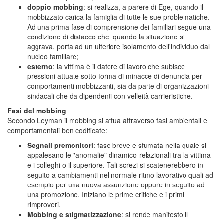
doppio mobbing
: si realizza, a parere di Ege, quando il
mobbizzato carica la famiglia di tutte le sue problematiche.
Ad una prima fase di comprensione dei familiari segue una
condizione di distacco che, quando la situazione si
aggrava, porta ad un ulteriore isolamento dell'individuo dal
nucleo familiare;
esterno
: la vittima è il datore di lavoro che subisce
pressioni attuate sotto forma di minacce di denuncia per
comportamenti mobbizzanti, sia da parte di organizzazioni
sindacali che da dipendenti con velleità carrieristiche.
Fasi del mobbing
Secondo Leyman il mobbing si attua attraverso fasi ambientali e
comportamentali ben codificate:
Segnali premonitori
: fase breve e sfumata nella quale si
appalesano le "anomalie" dinamico-relazionali tra la vittima
e i colleghi o il superiore. Tali screzi si scatenerebbero in
seguito a cambiamenti nel normale ritmo lavorativo quali ad
esempio per una nuova assunzione oppure in seguito ad
una promozione. Iniziano le prime critiche e i primi
rimproveri.
Mobbing e stigmatizzazione
: si rende manifesto il