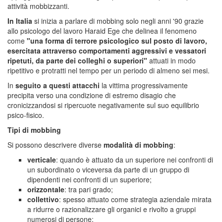
attività mobbizzanti.
In Italia
si inizia a parlare di mobbing solo negli anni '90 grazie
allo psicologo del lavoro Haraid Ege che delinea il fenomeno
come
"una forma di terrore psicologico sul posto di lavoro,
esercitata attraverso comportamenti aggressivi e vessatori
ripetuti, da parte dei colleghi o superiori"
attuati in modo
ripetitivo e protratti nel tempo per un periodo di almeno sei mesi.
In
seguito a questi attacchi
la vittima progressivamente
precipita verso una condizione di estremo disagio che
cronicizzandosi si ripercuote negativamente sul suo equilibrio
psico-fisico.
Tipi di mobbing
Si possono descrivere diverse
modalità di mobbing
:
verticale
: quando è attuato da un superiore nei confronti di
un subordinato o viceversa da parte di un gruppo di
dipendenti nei confronti di un superiore;
orizzontale
: tra pari grado;
collettivo
: spesso attuato come strategia aziendale mirata
a ridurre o razionalizzare gli organici e rivolto a gruppi
numerosi di persone;