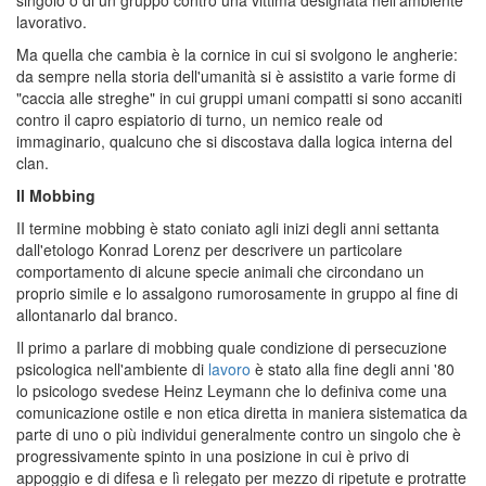
lavorativo.
Ma quella che cambia è la cornice in cui si svolgono le angherie:
da sempre nella storia dell'umanità si è assistito a varie forme di
"caccia alle streghe" in cui gruppi umani compatti si sono accaniti
contro il capro espiatorio di turno, un nemico reale od
immaginario, qualcuno che si discostava dalla logica interna del
clan.
Il Mobbing
II termine mobbing è stato coniato agli inizi degli anni settanta
dall'etologo Konrad Lorenz per descrivere un particolare
comportamento di alcune specie animali che circondano un
proprio simile e lo assalgono rumorosamente in gruppo al fine di
allontanarlo dal branco.
Il primo a parlare di mobbing quale condizione di persecuzione
psicologica nell'ambiente di
lavoro
è stato alla fine degli anni '80
lo psicologo svedese Heinz Leymann che lo definiva come una
comunicazione ostile e non etica diretta in maniera sistematica da
parte di uno o più individui generalmente contro un singolo che è
progressivamente spinto in una posizione in cui è privo di
appoggio e di difesa e lì relegato per mezzo di ripetute e protratte