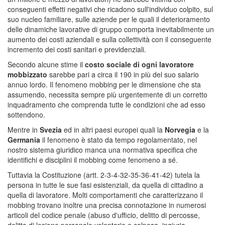
conseguenti effetti negativi che ricadono sull'individuo colpito, sul
suo nucleo familiare, sulle aziende per le quali il deterioramento
delle dinamiche lavorative di gruppo comporta inevitabilmente un
aumento dei costi aziendali e sulla collettività con il conseguente
incremento dei costi sanitari e previdenziali.
Secondo alcune stime il
costo sociale di ogni lavoratore
mobbizzato
sarebbe pari a circa il 190 in più del suo salario
annuo lordo. Il fenomeno mobbing per le dimensione che sta
assumendo, necessita sempre più urgentemente di un corretto
inquadramento che comprenda tutte le condizioni che ad esso
sottendono.
Mentre in
Svezia
ed in altri paesi europei quali la
Norvegia
e la
Germania
il fenomeno è stato da tempo regolamentato, nel
nostro sistema giuridico manca una normativa specifica che
identifichi e disciplini il mobbing come fenomeno a sé.
Tuttavia la Costituzione (artt. 2-3-4-32-35-36-41-42) tutela la
persona in tutte le sue fasi esistenziali, da quella di cittadino a
quella di lavoratore. Molti comportamenti che caratterizzano il
mobbing trovano inoltre una precisa connotazione in numerosi
articoli del codice penale (abuso d'ufficio, delitto di percosse,
delitto di lesione personale volontarie e colposa, ingiuria,