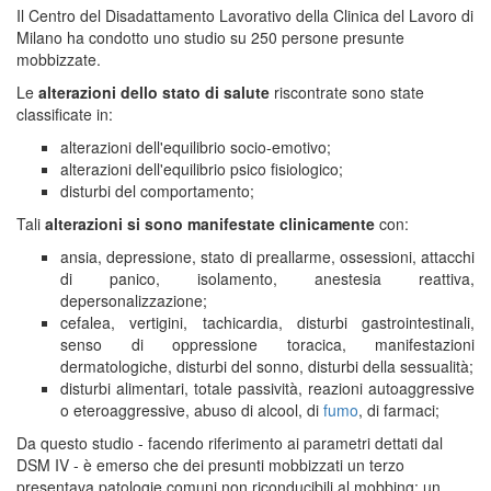
Il Centro del Disadattamento Lavorativo della Clinica del Lavoro di
Milano ha condotto uno studio su 250 persone presunte
mobbizzate.
Le
alterazioni dello stato di salute
riscontrate sono state
classificate in:
alterazioni dell'equilibrio socio-emotivo;
alterazioni dell'equilibrio psico fisiologico;
disturbi del comportamento;
Tali
alterazioni si sono manifestate clinicamente
con:
ansia, depressione, stato di preallarme, ossessioni, attacchi
di panico, isolamento, anestesia reattiva,
depersonalizzazione;
cefalea, vertigini, tachicardia, disturbi gastrointestinali,
senso di oppressione toracica, manifestazioni
dermatologiche, disturbi del sonno, disturbi della sessualità;
disturbi alimentari, totale passività, reazioni autoaggressive
o eteroaggressive, abuso di alcool, di
fumo
, di farmaci;
Da questo studio - facendo riferimento ai parametri dettati dal
DSM IV - è emerso che dei presunti mobbizzati un terzo
presentava patologie comuni non riconducibili al mobbing; un