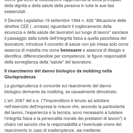
della dignità e della salute della persona in tutte le sue fasi
esistenziali.
Il Decreto Legislativo 19 settembre 1994 n. 626 "Attuazione delle
direttive CEE (..omissis) riguardanti il miglioramento della
sicurezza e della salute dei lavoratori sul luogo di lavoro" sancisce
il passaggio dalla tutela dell'integrità fisica a quella psicofisica del
lavoratore; introduce il concetto di salute non più intesa solo come
assenza di malattia ma come
benessere
e assenza di disagio e
identifica, differenziandole per competenze, le figure responsabili
della sorveglianza della "salute" del lavoratore.
Il risarcimento del danno biologico da mobbing nella
Giurisprudenza
La giurisprudenza è concorde sul risarcimento del danno
biologico derivante da mobbing, se causalmente dimostrato.
L'art. 2087 del e.e. ("I'imprenditore è tenuto ad adottare
nell'esercizio dell'impresa le misure che, secondo la particolarità
del lavoro, l'esperienza e la tecnica, sono necessario a tutelare
l'integrità fìsica e la personalità morale dei prestatori di lavoro") è
chiaro nel sancire che la responsabilità e l'eventuale onere del
risarcimento in caso di inadempienze, sia mediante