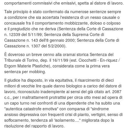
comportamenti commissivi che emissivi, spetta al datore di lavoro.
Tale principio è stato confermato da numerose sentenze sempre
a condizione che sia accertata l'esistenza di un nesso causale o
concausale fra il comportamento mobbizzante, doloso o colposo
e il pregiudizio che ne deriva (Sentenza della Corte di Cassazione
n. 12339 del 5/11/99; Sentenza della Suprema Corte di
Cassazione n. 143 dell'8 gennaio 2000; Sentenza della Corte di
Cassazione n. 1307 del 5/2/2000).
È doveroso un breve cenno alla oramai storica Sentenza del
Tribunale di Torino, dep. il 16/11/99 (est. Ciocchetti - En-riquez /
Ergom Materie Plastìche), considerata come la prima vera
sentenza per mobbing.
Il giudice ha disposto, in via equitativa, il risarcimento di dieci
milioni di vecchie lire quale danno biologico a carico del datore di
lavoro, riconosciuto inadempiente ai sensi del già citato art. 2087
c.c., per i maltrattamenti protrattisi per circa otto mesi ad opera di
un capo turno nei confronti di una dipendente che ha subito una
"autentica catastrofe emotiva" con comparsa di "sindrome
ansioso depressiva con frequenti crisi di pianto, vertigini, senso di
soffocamento, tendenza ali 'isolamento...." migliorata dopo la
risoluzione del rapporto di lavoro.