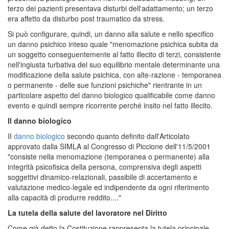
terzo dei pazienti presentava disturbi dell'adattamento; un terzo
era affetto da disturbo post traumatico da stress.
Si può configurare, quindi, un danno alla salute e nello specifico
un danno psichico inteso quale "menomazione psichica subita da
un soggetto conseguentemente al fatto illecito di terzi, consistente
nell'ingiusta turbativa del suo equilibrio mentale determinante una
modificazione della salute psichica, con alte-razione - temporanea
o permanente - delle sue funzioni psichiche" rientrante in un
particolare aspetto del danno biologico qualificabile come danno
evento e quindi sempre ricorrente perché insito nel fatto illecito.
Il danno biologico
II
danno biologico
secondo quanto definito dall'Articolato
approvato dalla SIMLA al Congresso di Piccione dell'11/5/2001
"consiste nella menomazione (temporanea o permanente) alla
integrità psicofisica della persona, comprensiva degli aspetti
soggettivi dinamico-relazionali, passibile di accertamento e
valutazione medico-legale ed indipendente da ogni riferimento
alla capacità di produrre reddito...."
L
a tutela della salute del lavoratore nel Diritto
Come già detto la Costituzione rappresenta la tutela principale