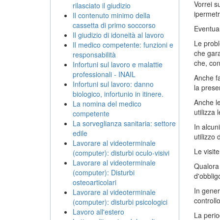
Vorrei s
rilasciato il giudizio
ipermetr
Il contenuto minimo della
cassetta di primo soccorso
Eventual
Il giudizio di idoneità al lavoro
Le proble
Il medico competente: funzioni e
che gara
responsabilità
che, con
Infortuni sul lavoro e malattie
professionali - INAIL
Anche fa
Infortuni sul lavoro: danno
la prese
biologico, infortunio in itinere.
Anche le
La nomina del medico
utilizza 
competente
La sorveglianza sanitaria: settore
In alcun
edile
utilizzo
Lavorare al videoterminale
Le visit
(computer): disturbi oculo-visivi
Lavorare al videoterminale
Qualora 
(computer): Disturbi
d'obblig
osteoarticolari
In gener
Lavorare al videoterminale
controllo
(computer): disturbi psicologici
Lavoro all'estero
La period