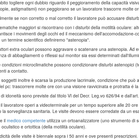
ubito togliere ogni dubbio riguardo il peggioramento della capacità visiva a
opie, astigmatismi) non peggiorano se un lavoratore trascorre molte or
mente se non corretto o mal corretto il lavoratore può accusare disturbi
matiche maggiori si riscontrano con i disturbi della motilità oculare: alte
ntisce i movimenti degli occhi ed il meccanismo dell'accomodazione-
 un termine scientifico definiremo "astenopia".
ttori extra oculari possono aggravare o scatenare una astenopia. Ad es
nza di abbagliamenti o riflessi sul monitor sia essi determinati dall'illumi
 condizioni microclimatiche possono condizionare disturbi astenopici (te
lenti a contatto.
i soggetti inoltre è scarsa la produzione lacrimale, condizione che può a
 del pc: trascorrere molte ore con una visione ravvicinata e protratta é l
e di idoneità sono previste dal titolo VI del Decr. Leg.vo 626/94 e dall'a
il lavoratore operi a videoterminale per un tempo superiore alle 20 ore
o la sorveglianza sanitaria. Le visite devono essere corredate da un esa
e il
medico competente
utilizza un ortoanalizzatore (uno strumento di sc
 oculistico e ortottica (della motilità oculare).
icità delle visite è biennale sopra i 50 anni e ove presenti prescrizioni. I