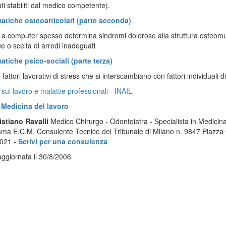
ati stabiliti dal medico competente).
atiche osteoarticolari (parte seconda)
tà a computer spesso determina sindromi dolorose alla struttura osteomu
e o scelta di arredi inadeguati
atiche psico-sociali (parte terza)
fattori lavorativi di stress che si interscambiano con fattori individuali d
 sul lavoro e malattie professionali - INAIL
a
Medicina del lavoro
istiano Ravalli
Medico Chirurgo - Odontoiatra - Specialista in Medicina 
a E.C.M. Consulente Tecnico del Tribunale di Milano n. 9847 Piazza
021 -
Scrivi per una consulenza
ggiornata il 30/8/2006