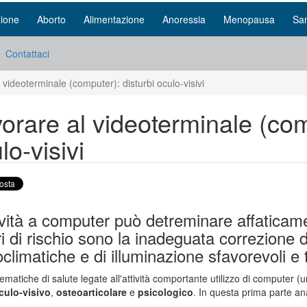
ione
Aborto
Alimentazione
Anoressia
Menopausa
San
Contattaci
 videoterminale (computer): disturbi oculo-visivi
orare al videoterminale (com
lo-visivi
ività a computer può detreminare affaticamen
ri di rischio sono la inadeguata correzione de
climatiche e di illuminazione sfavorevoli e t
ematiche di salute legate all'attività comportante utilizzo di computer (
culo-visivo
,
osteoarticolare
e
psicologico
. In questa prima parte an