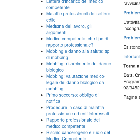
Lettera d'incarico del medico
ravvicin
competente
Problem
Malattie professionali del settore
edile
L'attivi
Medicina del lavoro, gli
incongru
argomenti
Problem
Medico competente: che tipo di
rapporto professionale?
Esistono 
Mobbing e danno alla salute: tipi
Infortuni
di mobbing
Mobbing: risarcimento del danno
Torna 
biologico
Dott. Cr
Mobbing: valutazione medico-
Programm
legale del danno biologico da
02/3452
mobbing
Primo soccorso: obbligo di
Pagina a
notifica
Prodedure in caso di malattia
professionale ed enti interessati
Rapporto professionale del
medico competente
Rischio cancerogeno e ruolo del
Medico Competente