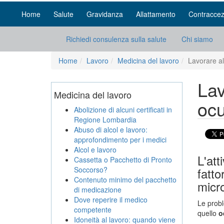
Home
Salute
Gravidanza
Allattamento
Contraccez
Richiedi consulenza sulla salute
Chi siamo
Home
Lavoro
Medicina del lavoro
Lavorare al
Lav
Medicina del lavoro
ocu
Abolizione di alcuni certificati in
Regione Lombardia
Abuso di alcol e lavoro:
approfondimento per i medici
Alcol e lavoro
L'att
Cassetta o Pacchetto di Pronto
Soccorso?
fatto
Contenuto minimo del pacchetto
micro
di medicazione
Dove reperire il medico
Le probl
competente
quello
o
Idoneità al lavoro: quando viene