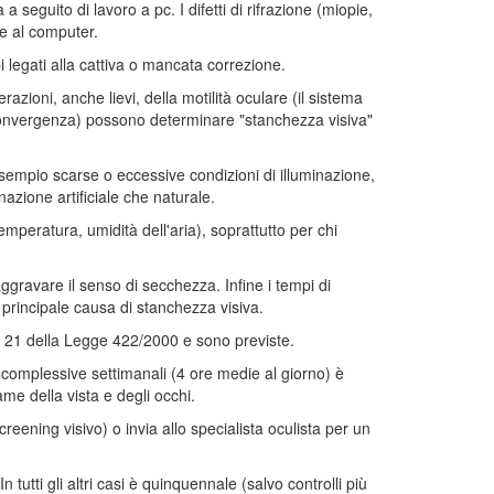
 seguito di lavoro a pc. I difetti di rifrazione (miopie,
e al computer.
 legati alla cattiva o mancata correzione.
razioni, anche lievi, della motilità oculare (il sistema
convergenza) possono determinare "stanchezza visiva"
empio scarse o eccessive condizioni di illuminazione,
nazione artificiale che naturale.
mperatura, umidità dell'aria), soprattutto per chi
ggravare il senso di secchezza. Infine i tempi di
a principale causa di stanchezza visiva.
rt. 21 della Legge 422/2000 e sono previste.
 complessive settimanali (4 ore medie al giorno) è
me della vista e degli occhi.
reening visivo) o invia allo specialista oculista per un
n tutti gli altri casi è quinquennale (salvo controlli più