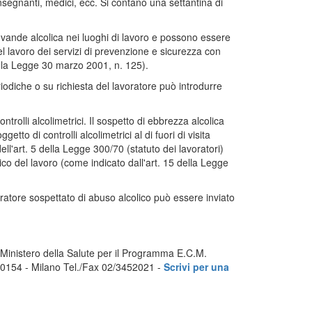
insegnanti, medici, ecc. Si contano una settantina di
evande alcolica nei luoghi di lavoro e possono essere
el lavoro dei servizi di prevenzione e sicurezza con
della Legge 30 marzo 2001, n. 125).
riodiche o su richiesta del lavoratore può introdurre
ntrolli alcolimetrici. Il sospetto di ebbrezza alcolica
o di controlli alcolimetrici al di fuori di visita
ell'art. 5 della Legge 300/70 (statuto dei lavoratori)
 del lavoro (come indicato dall'art. 15 della Legge
ratore sospettato di abuso alcolico può essere inviato
 Ministero della Salute per il Programma E.C.M.
20154 - Milano Tel./Fax 02/3452021 -
Scrivi per una