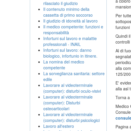
a coloro
rilasciato il giudizio
mansioni
Il contenuto minimo della
cassetta di primo soccorso
Per tutt
Il giudizio di idoneità al lavoro
sottopos
Il medico competente: funzioni e
funzioni
responsabilità
Quindi i
Infortuni sul lavoro e malattie
controlli
professionali - INAIL
Infortuni sul lavoro: danno
Al di fuo
biologico, infortunio in itinere.
segnalat
La nomina del medico
periodic
competente
alla com
La sorveglianza sanitaria: settore
125/200
edile
E' evide
Lavorare al videoterminale
alla asl
(computer): disturbi oculo-visivi
Lavorare al videoterminale
Torna a
(computer): Disturbi
Medico C
osteoarticolari
Consulen
Lavorare al videoterminale
consul
(computer): disturbi psicologici
Lavoro all'estero
Pagina a