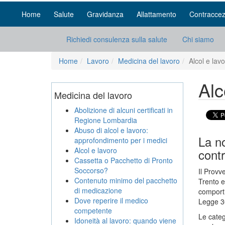
Home
Salute
Gravidanza
Allattamento
Contraccez
Richiedi consulenza sulla salute
Chi siamo
Home
Lavoro
Medicina del lavoro
Alcol e lav
Alc
Medicina del lavoro
Abolizione di alcuni certificati in
Regione Lombardia
Abuso di alcol e lavoro:
La n
approfondimento per i medici
Alcol e lavoro
contr
Cassetta o Pacchetto di Pronto
Soccorso?
Il Provv
Contenuto minimo del pacchetto
Trento e
di medicazione
comportin
Dove reperire il medico
Legge 30
competente
Le catego
Idoneità al lavoro: quando viene