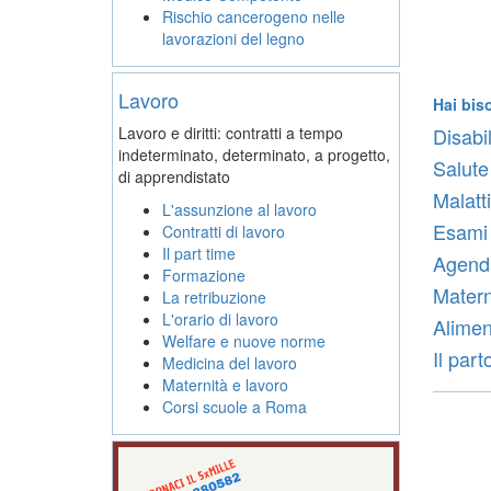
Rischio cancerogeno nelle
lavorazioni del legno
Lavoro
Hai bis
Lavoro e diritti: contratti a tempo
Disabili
indeterminato, determinato, a progetto,
Salute
di apprendistato
Malatti
L'assunzione al lavoro
Esami 
Contratti di lavoro
Il part time
Agenda
Formazione
Materni
La retribuzione
L'orario di lavoro
Alimen
Welfare e nuove norme
Il part
Medicina del lavoro
Maternità e lavoro
Corsi scuole a Roma