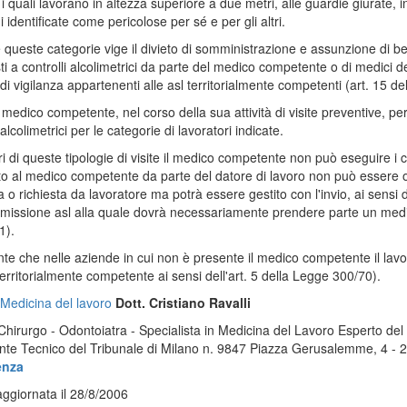
 i quali lavorano in altezza superiore a due metri, alle guardie giurate, 
 identificate come pericolose per sé e per gli altri.
e queste categorie vige il divieto di somministrazione e assunzione di b
ti a controlli alcolimetrici da parte del medico competente o di medici d
 di vigilanza appartenenti alle asl territorialmente competenti (art. 15 
l medico competente, nel corso della sua attività di visite preventive, pe
 alcolimetrici per le categorie di lavoratori indicate.
ri di queste tipologie di visite il medico competente non può eseguire i co
o al medico competente da parte del datore di lavoro non può essere oggett
a o richiesta da lavoratore ma potrà essere gestito con l'invio, ai sensi d
missione asl alla quale dovrà necessariamente prendere parte un medico
1).
nte che nelle aziende in cui non è presente il medico competente il lavo
 territorialmente competente ai sensi dell'art. 5 della Legge 300/70).
Medicina del lavoro
Dott. Cristiano Ravalli
hirurgo - Odontoiatra - Specialista in Medicina del Lavoro Esperto del
te Tecnico del Tribunale di Milano n. 9847 Piazza Gerusalemme, 4 - 
enza
ggiornata il 28/8/2006