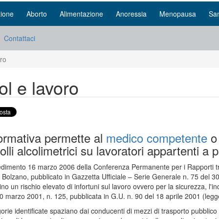
ione
Aborto
Alimentazione
Anoressia
Menopausa
San
Contattaci
oro
ol e lavoro
ormativa permette al
medico competente
o 
olli alcolimetrici su lavoratori appartenti a p
edimento 16 marzo 2006 della Conferenza Permanente per i Rapporti tra
 Bolzano, pubblicato in Gazzetta Ufficiale – Serie Generale n. 75 del 30/3
o un rischio elevato di infortuni sul lavoro ovvero per la sicurezza, l'inco
 marzo 2001, n. 125, pubblicata in G.U. n. 90 del 18 aprile 2001 (legge 
rie identificate spaziano dai conducenti di mezzi di trasporto pubblico e pr