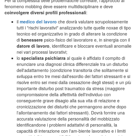
Per la complessità delle problematiche correlate, l'approccio al
fenomeno mobbing deve essere multidisciplinare e deve
coinvolgere diversi profili professionali
:
il
medico del lavoro
che dovrà valutare scrupolosamente
tutti i "rischi lavorativi" analizzando tutte quelle noxae di tipo
tecnico ed organizzativo in grado di alterare la condizione
di
benessere
psico-fisico del lavoratore e, in sinergia con il
datore di lavoro
, identificare e bloccare eventuali anomalie
nei vari processi lavorativi;
lo
specialista psichiatra
al quale è affidato il compito di
enunciare una diagnosi clinica differenziale tra un disturbo
dell'adattamento (condizione transitoria che solitamente si
sviluppa entro tre mesi dall'esordio dei fattori stressanti e si
risolve entro sei mesi dalla cessazione degli stessi) e un più
importante disturbo post traumatico da stress (maggiore
compromissione della affettività dell'individuo con
conseguente grave disagio alla sua vita di relazione e
cronicizzazione dei disturbi che permangono anche dopo
l'allontanamento dai fattori stressanti). Dovrà fornire una
accurata valutazione della personalità del mobbizzato
identificandone i problemi adattativi di personalità, la
capacità di interazione con l'am-biente lavorativo e i limiti