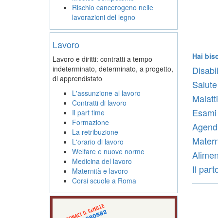
Rischio cancerogeno nelle
lavorazioni del legno
Lavoro
Hai bis
Lavoro e diritti: contratti a tempo
indeterminato, determinato, a progetto,
Disabili
di apprendistato
Salute
L'assunzione al lavoro
Malatti
Contratti di lavoro
Esami 
Il part time
Formazione
Agenda
La retribuzione
Materni
L'orario di lavoro
Welfare e nuove norme
Alimen
Medicina del lavoro
Il part
Maternità e lavoro
Corsi scuole a Roma