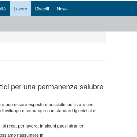
ità
Lavoro
Disabili
News
attici per una permanenza salubre
atore può essere esposto è possibile ipotizzare che
ia di sviluppo o comunque con standard igienici al di
i reca, per lavoro, in alcuni paesi stranieri.
possiamo riassumere in: