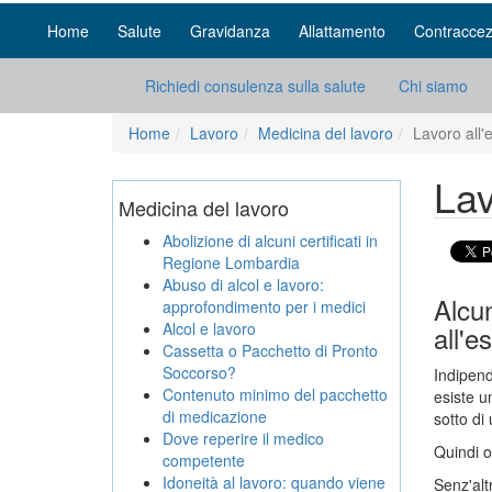
Home
Salute
Gravidanza
Allattamento
Contraccez
Richiedi consulenza sulla salute
Chi siamo
Home
Lavoro
Medicina del lavoro
Lavoro all'
Lav
Medicina del lavoro
Abolizione di alcuni certificati in
Regione Lombardia
Abuso di alcol e lavoro:
Alcun
approfondimento per i medici
Alcol e lavoro
all'e
Cassetta o Pacchetto di Pronto
Soccorso?
Indipend
Contenuto minimo del pacchetto
esiste u
di medicazione
sotto di
Dove reperire il medico
Quindi o
competente
Idoneità al lavoro: quando viene
Senz'alt