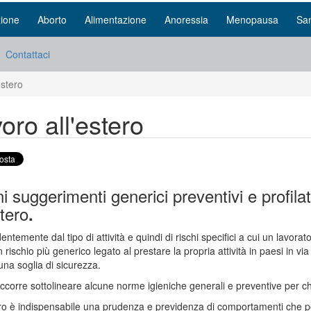
ione
Aborto
Alimentazione
Anoressia
Menopausa
San
Contattaci
estero
oro all'estero
i suggerimenti generici preventivi e profil
stero
.
entemente dal tipo di attività e quindi di rischi specifici a cui un lavor
n rischio più generico legato al prestare la propria attività in paesi in v
 una soglia di sicurezza.
ccorre sottolineare alcune norme igieniche generali e preventive per chi s
ro è indispensabile una prudenza e previdenza di comportamenti che 