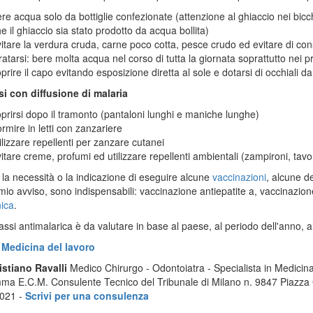
re acqua solo da bottiglie confezionate (attenzione al ghiaccio nei bic
e il ghiaccio sia stato prodotto da acqua bollita)
itare la verdura cruda, carne poco cotta, pesce crudo ed evitare di con
ratarsi: bere molta acqua nel corso di tutta la giornata soprattutto nei pr
prire il capo evitando esposizione diretta al sole e dotarsi di occhiali da
si con diffusione di malaria
prirsi dopo il tramonto (pantaloni lunghi e maniche lunghe)
rmire in letti con zanzariere
ilizzare repellenti per zanzare cutanei
itare creme, profumi ed utilizzare repellenti ambientali (zampironi, tavol
 la necessità o la indicazione di eseguire alcune
vaccinazioni
, alcune de
mio avviso, sono indispensabili: vaccinazione antiepatite a, vaccinazion
nica
.
lassi antimalarica è da valutare in base al paese, al periodo dell'anno, a
a
Medicina del lavoro
istiano Ravalli
Medico Chirurgo - Odontoiatra - Specialista in Medicina 
a E.C.M. Consulente Tecnico del Tribunale di Milano n. 9847 Piazza
021 -
Scrivi per una consulenza