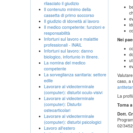
rilasciato il giudizio
be
Il contenuto minimo della
ch
cassetta di primo soccorso
ev
Il giudizio di idoneità al lavoro
id
Il medico competente: funzioni e
co
responsabilità
Infortuni sul lavoro e malattie
Nei pae
professionali - INAIL
co
Infortuni sul lavoro: danno
do
biologico, infortunio in itinere.
ut
La nomina del medico
ev
competente
La sorveglianza sanitaria: settore
Valutare
edile
caso, a 
Lavorare al videoterminale
antiteta
(computer): disturbi oculo-visivi
La profi
Lavorare al videoterminale
(computer): Disturbi
Torna 
osteoarticolari
Dott. Cr
Lavorare al videoterminale
Programm
(computer): disturbi psicologici
02/3452
Lavoro all'estero