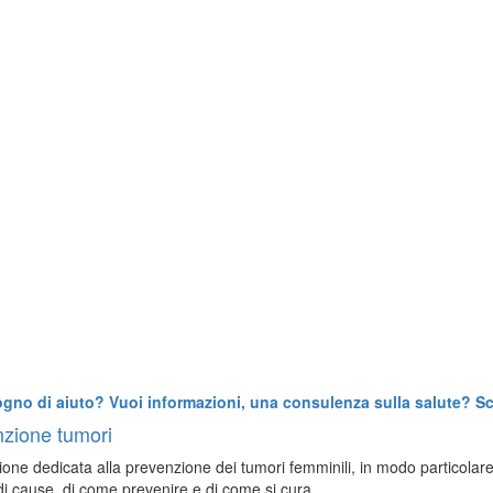
ogno di aiuto? Vuoi informazioni, una consulenza sulla salute? Scr
zione tumori
one dedicata alla prevenzione dei tumori femminili, in modo particolare a
 di cause, di come prevenire e di come si cura.