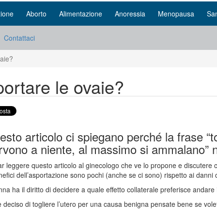
ione
Aborto
Alimentazione
Anoressia
Menopausa
San
Contattaci
vaie?
ortare le ovaie?
esto articolo ci spiegano perché la frase “
ervono a niente, al massimo si ammalano” n
ar leggere questo articolo al ginecologo che ve lo propone e discutere con 
nefici dell’asportazione sono pochi (anche se ci sono) rispetto ai danni 
na ha il diritto di decidere a quale effetto collaterale preferisce andar
 deciso di togliere l’utero per una causa benigna pensate bene se volete