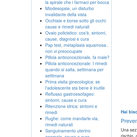
la spirale che i farmaci per bocca
Miodesopsie, un disturbo
invalidante della vista
Occhiaie e borse sotto gli occhi:
cause e rimedi naturali
Ovaio policistico: cos'è, sintomi,
cause, diagnosi e cura
Pap test, metaplasia squamosa..
non vi preoccupate
Pillola anticoncezionale, fa male?
Pillola anticoncezionale: I rimedi
quando si salta, settimana per
settimana
Prima visita ginecologica: se
l'adolescente sta bene è inutile
Reflusso gastroesofageo:
sintomi, cause e cura
Ritenzione idrica: sintomi e
Hai bis
rimedi
Rughe: come mandarle via,
Preven
rimedi naturali
Una sezi
Sanguinamento uterino
rischio,
anomalo, cause e cure