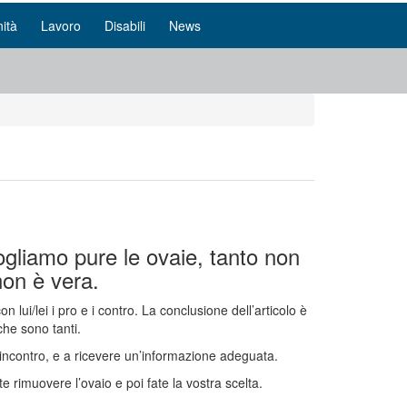
ità
Lavoro
Disabili
News
togliamo pure le ovaie, tanto non
on è vera.
lui/lei i pro e i contro. La conclusione dell’articolo è
che sono tanti.
e incontro, e a ricevere un’informazione adeguata.
 rimuovere l’ovaio e poi fate la vostra scelta.