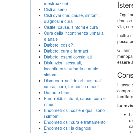
Ister
mestruazioni
Cisti al seno
Ogni ann
Cisti ovariche: cause, sintomi,
rimosse 
diagnosi e cura
vita, co
Cistite: cause, sintomi e cura
Cura della incontinenza urinaria
Inoltre 
e anale
possa be
Diabete: cos'è?
Gli anni
Diabete: cura e farmaci
menopaus
Diabete: esami consigliati
essere a
Disfunzioni sessuali,
incontinenza urinaria e anale:
Cons
sintomi
Dismenorrea, i dolori mestruali:
Il tasso
cause, cure, farmaci e rimedi
compresa
Donne e fumo
familiar
Emorroidi: sintomi, cause, cura e
rimedi
La revi
Endometriosi: cos'è e quali sono
La
i sintomi
de
Endometriosi: cura e trattamento
ca
Endometriosi: la diagnosi
al