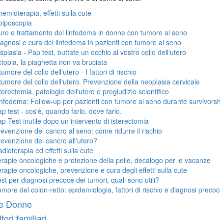
emioterapia, effetti sulla cute
olposcopia
re e trattamento del linfedema in donne con tumore al seno
agnosi e cura del linfedema in pazienti con tumore al seno
splasia - Pap test, buttate un occhio al vostro collo dell'utero
topia, la piaghetta non va bruciata
 tumore del collo dell'utero - I fattori di rischio
 tumore del collo dell'utero. Prevenzione della neoplasia cervicale
terectomia, patologie dell'utero e pregiudizio scientifico
nfedema: Follow-up per pazienti con tumore al seno durante survivorsh
p test - cos'è, quando farlo, dove farlo.
p Test inutile dopo un intervento di isterectomia
evenzione del cancro al seno: come ridurre il rischio
evenzione del cancro all'utero?
dioterapia ed effetti sulla cute
rapie oncologiche e protezione della pelle, decalogo per le vacanze
rapie oncologiche, prevenzione e cura degli effetti sulla cute
st per diagnosi precoce dei tumori, quali sono utili?
more del colon-retto: epidemiologia, fattori di rischio e diagnosi preco
e Donne
ori familiari