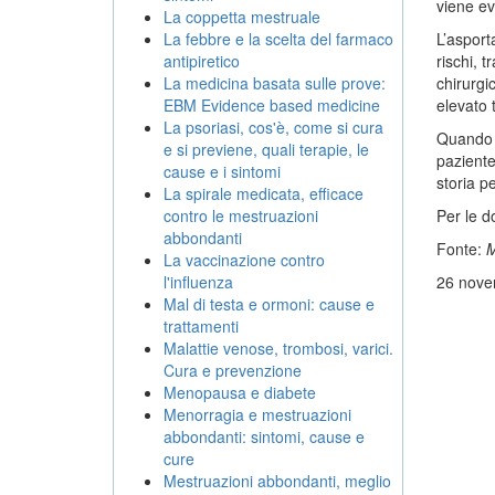
viene ev
La coppetta mestruale
La febbre e la scelta del farmaco
L’asport
antipiretico
rischi, 
La medicina basata sulle prove:
chirurgi
EBM Evidence based medicine
elevato 
La psoriasi, cos'è, come si cura
Quando s
e si previene, quali terapie, le
paziente
cause e i sintomi
storia p
La spirale medicata, efficace
contro le mestruazioni
Per le d
abbondanti
Fonte:
M
La vaccinazione contro
l'influenza
26 nove
Mal di testa e ormoni: cause e
trattamenti
Malattie venose, trombosi, varici.
Cura e prevenzione
Menopausa e diabete
Menorragia e mestruazioni
abbondanti: sintomi, cause e
cure
Mestruazioni abbondanti, meglio