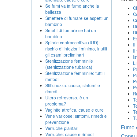
Se fumi va in fumo anche la
Ch
bellezza
C
Smettere di fumare se aspetti un
Cu
bambino
Di
Smetti di fumare se hai un
Di
bambino
Ec
Spirale contraccettiva (IUD):
Il
rischio di infezioni minimo, inutili
Il
gli esami preliminari
Is
Sterilizzazione femminile
Li
(sterilizzazione tubarica)
Pa
Sterilizzazione femminile: tutti i
Pa
metodi
Pr
Stitichezza: cause, sintomi e
Pr
rimedi
Ra
Utero retroverso, è un
Te
problema?
Te
Vaginite atrofica, cause e cure
Te
Vene varicose: sintomi, rimedi e
Tu
prevenzione
Fumo 
Verruche plantari
Verruche: cause e rimedi
Consult