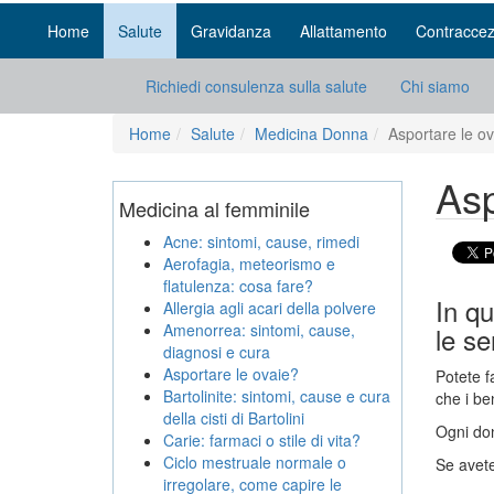
Home
Salute
Gravidanza
Allattamento
Contraccez
Richiedi consulenza sulla salute
Chi siamo
Home
Salute
Medicina Donna
Asportare le o
Asp
Medicina al femminile
Acne: sintomi, cause, rimedi
Aerofagia, meteorismo e
flatulenza: cosa fare?
In qu
Allergia agli acari della polvere
Amenorrea: sintomi, cause,
le s
diagnosi e cura
Asportare le ovaie?
Potete f
Bartolinite: sintomi, cause e cura
che i be
della cisti di Bartolini
Ogni don
Carie: farmaci o stile di vita?
Ciclo mestruale normale o
Se avete
irregolare, come capire le