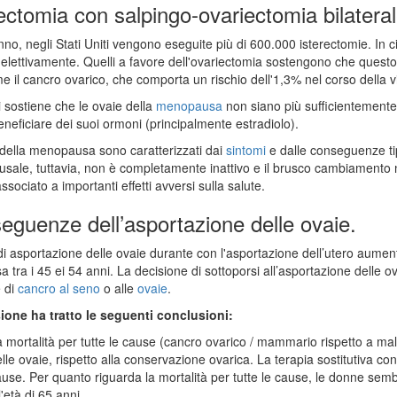
ectomia con salpingo-ovariectomia bilateral
o, negli Stati Uniti vengono eseguite più di 600.000 isterectomie. In c
elettivamente. Quelli a favore dell'ovariectomia sostengono che questo 
me il cancro ovarico, che comporta un rischio dell'1,3% nel corso della vi
si sostiene che le ovaie della
menopausa
non siano più sufficientemente 
neficiare dei suoi ormoni (principalmente estradiolo).
 della menopausa sono caratterizzati dai
sintomi
e dalle conseguenze ti
ale, tuttavia, non è completamente inattivo e il brusco cambiamento
ssociato a importanti effetti avversi sulla salute.
eguenze dell’asportazione delle ovaie.
 di asportazione delle ovaie durante con l'asportazione dell’utero aumenta 
 tra i 45 ei 54 anni. La decisione di sottoporsi all’asportazione delle 
e di
cancro al seno
o alle
ovaie
.
sione ha tratto le seguenti conclusioni:
 mortalità per tutte le cause (cancro ovarico / mammario rispetto a mal
lle ovaie, rispetto alla conservazione ovarica. La terapia sostitutiva con e
use. Per quanto riguarda la mortalità per tutte le cause, le donne sem
l'età di 65 anni.