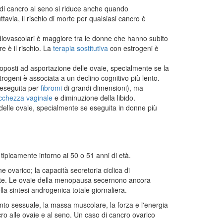
o di cancro al seno si riduce anche quando
avia, il rischio di morte per qualsiasi cancro è
ardiovascolari è maggiore tra le donne che hanno subito
 è il rischio. La
terapia sostitutiva
con estrogeni è
toposti ad asportazione delle ovaie, specialmente se la
trogeni è associata a un declino cognitivo più lento.
 eseguita per
fibromi
di grandi dimensioni), ma
cchezza vaginale
e diminuzione della libido.
delle ovaie, specialmente se eseguita in donne più
 tipicamente intorno ai 50 o 51 anni di età.
varico; la capacità secretoria ciclica di
nte. Le ovaie della menopausa secernono ancora
a sintesi androgenica totale giornaliera.
nto sessuale, la massa muscolare, la forza e l'energia
ro alle ovaie e al seno. Un caso di cancro ovarico