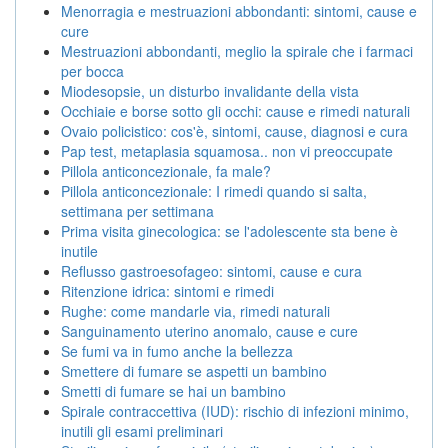
Menorragia e mestruazioni abbondanti: sintomi, cause e
cure
Mestruazioni abbondanti, meglio la spirale che i farmaci
per bocca
Miodesopsie, un disturbo invalidante della vista
Occhiaie e borse sotto gli occhi: cause e rimedi naturali
Ovaio policistico: cos'è, sintomi, cause, diagnosi e cura
Pap test, metaplasia squamosa.. non vi preoccupate
Pillola anticoncezionale, fa male?
Pillola anticoncezionale: I rimedi quando si salta,
settimana per settimana
Prima visita ginecologica: se l'adolescente sta bene è
inutile
Reflusso gastroesofageo: sintomi, cause e cura
Ritenzione idrica: sintomi e rimedi
Rughe: come mandarle via, rimedi naturali
Sanguinamento uterino anomalo, cause e cure
Se fumi va in fumo anche la bellezza
Smettere di fumare se aspetti un bambino
Smetti di fumare se hai un bambino
Spirale contraccettiva (IUD): rischio di infezioni minimo,
inutili gli esami preliminari