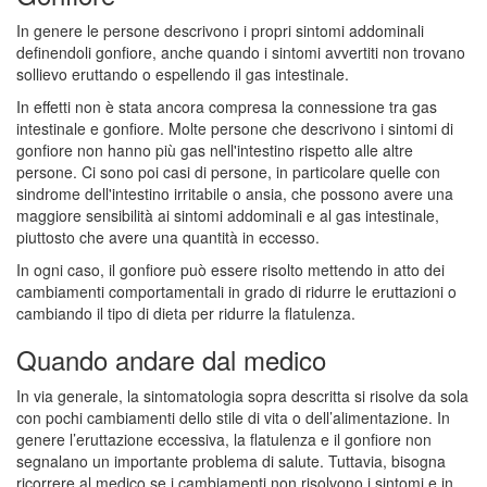
In genere le persone descrivono i propri sintomi addominali
definendoli gonfiore, anche quando i sintomi avvertiti non trovano
sollievo eruttando o espellendo il gas intestinale.
In effetti non è stata ancora compresa la connessione tra gas
intestinale e gonfiore. Molte persone che descrivono i sintomi di
gonfiore non hanno più gas nell'intestino rispetto alle altre
persone. Ci sono poi casi di persone, in particolare quelle con
sindrome dell'intestino irritabile o ansia, che possono avere una
maggiore sensibilità ai sintomi addominali e al gas intestinale,
piuttosto che avere una quantità in eccesso.
In ogni caso, il gonfiore può essere risolto mettendo in atto dei
cambiamenti comportamentali in grado di ridurre le eruttazioni o
cambiando il tipo di dieta per ridurre la flatulenza.
Quando andare dal medico
In via generale, la sintomatologia sopra descritta si risolve da sola
con pochi cambiamenti dello stile di vita o dell’alimentazione. In
genere l’eruttazione eccessiva, la flatulenza e il gonfiore non
segnalano un importante problema di salute. Tuttavia, bisogna
ricorrere al medico se i cambiamenti non risolvono i sintomi e in