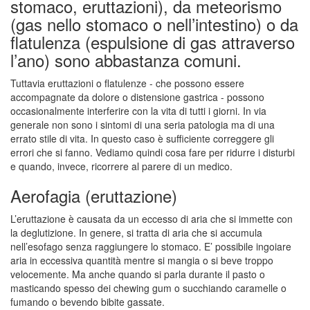
stomaco, eruttazioni), da meteorismo
(gas nello stomaco o nell’intestino) o da
flatulenza (espulsione di gas attraverso
l’ano) sono abbastanza comuni.
Tuttavia eruttazioni o flatulenze - che possono essere
accompagnate da dolore o distensione gastrica - possono
occasionalmente interferire con la vita di tutti i giorni. In via
generale non sono i sintomi di una seria patologia ma di una
errato stile di vita. In questo caso è sufficiente correggere gli
errori che si fanno. Vediamo quindi cosa fare per ridurre i disturbi
e quando, invece, ricorrere al parere di un medico.
Aerofagia (eruttazione)
L’eruttazione è causata da un eccesso di aria che si immette con
la deglutizione. In genere, si tratta di aria che si accumula
nell’esofago senza raggiungere lo stomaco. E’ possibile ingoiare
aria in eccessiva quantità mentre si mangia o si beve troppo
velocemente. Ma anche quando si parla durante il pasto o
masticando spesso dei chewing gum o succhiando caramelle o
fumando o bevendo bibite gassate.