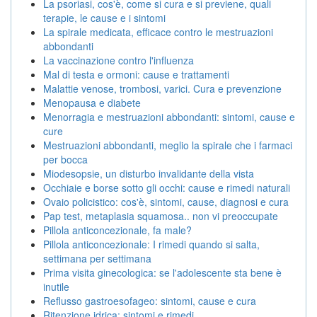
La psoriasi, cos'è, come si cura e si previene, quali
terapie, le cause e i sintomi
La spirale medicata, efficace contro le mestruazioni
abbondanti
La vaccinazione contro l'influenza
Mal di testa e ormoni: cause e trattamenti
Malattie venose, trombosi, varici. Cura e prevenzione
Menopausa e diabete
Menorragia e mestruazioni abbondanti: sintomi, cause e
cure
Mestruazioni abbondanti, meglio la spirale che i farmaci
per bocca
Miodesopsie, un disturbo invalidante della vista
Occhiaie e borse sotto gli occhi: cause e rimedi naturali
Ovaio policistico: cos'è, sintomi, cause, diagnosi e cura
Pap test, metaplasia squamosa.. non vi preoccupate
Pillola anticoncezionale, fa male?
Pillola anticoncezionale: I rimedi quando si salta,
settimana per settimana
Prima visita ginecologica: se l'adolescente sta bene è
inutile
Reflusso gastroesofageo: sintomi, cause e cura
Ritenzione idrica: sintomi e rimedi