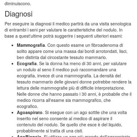
diminuiscono.
Diagnosi
Per eseguire la diagnosi il medico partirà da una visita senologica
di entrambi i seni per valutare le caratteristiche del nodulo. In
base a quest'ultime potrà suggerire i seguenti ulteriori esami:
Mammografia
. Con questo esame un fibroadenoma di
solito appare come una massa dai bordi arrotondati, lisci,
ben distinta dal circostante tessuto mammario.
Ecografia
. Se la donna ha meno di 30 anni, per valutare
un nodulo al seno il medico può raccomandare una
ecografia, invece di una mammografia. La densità del
tessuto mammario delle giovani donne potrebbe rendere la
lettura delle mammografie più di difficile interpretazione.
Nelle donne che hanno passato i 30 anni, è probabile che il
medico ricorra all'esame sia mammografico, che
ecografico.
Agoaspirato
. Si esegue con un ago sottile che una volta
inserito nel seno consente al medico di aspirare il
contenuto del nodulo. Se quello che esce è del liquido,
probabilmente si tratta di una cisti.
AgoBiopsia
. Si utilizza un ago più grande dell'agoaspirato,