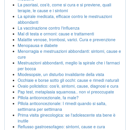
La psoriasi, cos'è, come si cura e si previene, quali
terapie, le cause e i sintomi
La spirale medicata, efficace contro le mestruazioni
abbondanti
La vaccinazione contro l'influenza
Mal di testa e ormoni: cause e trattamenti
Malattie venose, trombosi, varici. Cura e prevenzione
Menopausa e diabete
Menorragia e mestruazioni abbondanti: sintomi, cause e
cure
Mestruazioni abbondanti, meglio la spirale che i farmaci
per bocca
Miodesopsie, un disturbo invalidante della vista
Occhiaie e borse sotto gli occhi: cause e rimedi naturali
Ovaio policistico: cos'è, sintomi, cause, diagnosi e cura
Pap test, metaplasia squamosa.. non vi preoccupate
Pillola anticoncezionale, fa male?
Pillola anticoncezionale: I rimedi quando si salta,
settimana per settimana
Prima visita ginecologica: se l'adolescente sta bene è
inutile
Reflusso gastroesofageo: sintomi, cause e cura