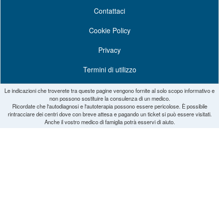
Contattaci
Cookie Policy
Privacy
Termini di utilizzo
Le indicazioni che troverete tra queste pagine vengono fornite al solo scopo informativo e
non possono sostituire la consulenza di un medico.
Ricordate che l'autodiagnosi e l'autoterapia possono essere pericolose. È possibile
rintracciare dei centri dove con breve attesa e pagando un ticket si può essere visitati.
Anche il vostro medico di famiglia potrà esservi di aiuto.