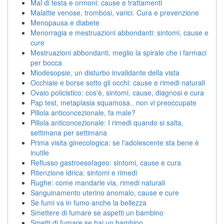
Mal di testa e ormoni: cause e trattamenti
Malattie venose, trombosi, varici. Cura e prevenzione
Menopausa e diabete
Menorragia e mestruazioni abbondanti: sintomi, cause e
cure
Mestruazioni abbondanti, meglio la spirale che i farmaci
per bocca
Miodesopsie, un disturbo invalidante della vista
Occhiaie e borse sotto gli occhi: cause e rimedi naturali
Ovaio policistico: cos'è, sintomi, cause, diagnosi e cura
Pap test, metaplasia squamosa.. non vi preoccupate
Pillola anticoncezionale, fa male?
Pillola anticoncezionale: I rimedi quando si salta,
settimana per settimana
Prima visita ginecologica: se l'adolescente sta bene è
inutile
Reflusso gastroesofageo: sintomi, cause e cura
Ritenzione idrica: sintomi e rimedi
Rughe: come mandarle via, rimedi naturali
Sanguinamento uterino anomalo, cause e cure
Se fumi va in fumo anche la bellezza
Smettere di fumare se aspetti un bambino
Smetti di fumare se hai un bambino