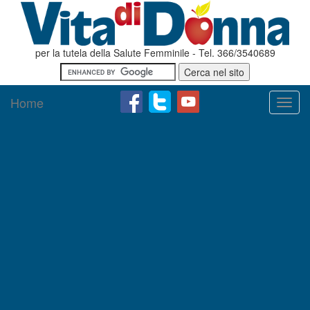
per la tutela della Salute Femminile - Tel. 366/3540689
Home
Toggl
navig