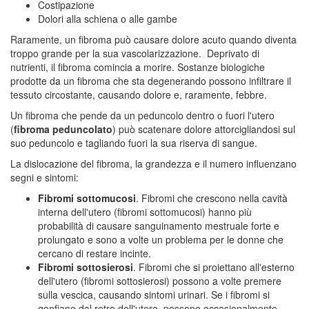
Costipazione
Dolori alla schiena o alle gambe
Raramente, un fibroma può causare dolore acuto quando diventa
troppo grande per la sua vascolarizzazione. Deprivato di
nutrienti, il fibroma comincia a morire. Sostanze biologiche
prodotte da un fibroma che sta degenerando possono infiltrare il
tessuto circostante, causando dolore e, raramente, febbre.
Un fibroma che pende da un peduncolo dentro o fuori l'utero
(
fibroma peduncolato
) può scatenare dolore attorcigliandosi sul
suo peduncolo e tagliando fuori la sua riserva di sangue.
La dislocazione del fibroma, la grandezza e il numero influenzano
segni e sintomi:
Fibromi sottomucosi
.
Fibromi che crescono nella cavità
interna dell'utero (fibromi sottomucosi) hanno più
probabilità di causare sanguinamento mestruale forte e
prolungato e sono a volte un problema per le donne che
cercano di restare incinte.
Fibromi sottosierosi
. Fibromi che si proiettano all'esterno
dell'utero (fibromi sottosierosi) possono a volte premere
sulla vescica, causando sintomi urinari. Se i fibromi si
gonfiano dal retro dell'utero, possono occasionalmente