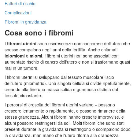
Fattori di rischio
Complicazioni
Fibromi in gravidanza
Cosa sono i fibromi
I
fibromi uterini
sono escrescenze non cancerose dell'utero che
spesso compaiono negli anni della fertilità. Anche chiamati
leiomiomi
o
miomi
, i fibromi uterini non sono associati con
aumentato rischio di cancro dell'utero e non si trasformano quasi
mai in un tumore.
I fibromi uterini si sviluppano dal tessuto muscolare liscio
dell'utero (miometrio). Una singola cellula si divide ripetutamente,
creando alla fine una massa solida e gommosa distinta dal
tessuto circostante.
I percorsi di crescita dei fibromi uterini variano – possono
crescere lentamente o rapidamente, o possono rimanere della
stessa grandezza. Alcuni fibromi hanno crescite improvvise, e
alcuni possono restringersi da soli. Molti fibromi che sono stati
presenti durante la gravidanza si restringono o scompaiono dopo
la gravidanza, man mano che l'utero ritorna alla grandezza