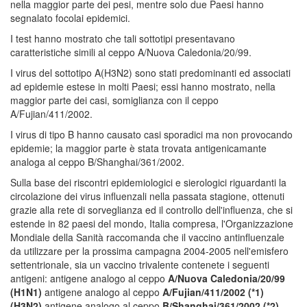
nella maggior parte dei pesi, mentre solo due Paesi hanno
segnalato focolai epidemici.
I test hanno mostrato che tali sottotipi presentavano
caratteristiche simili al ceppo A/Nuova Caledonia/20/99.
I virus del sottotipo A(H3N2) sono stati predominanti ed associati
ad epidemie estese in molti Paesi; essi hanno mostrato, nella
maggior parte dei casi, somiglianza con il ceppo
A/Fujian/411/2002.
I virus di tipo B hanno causato casi sporadici ma non provocando
epidemie; la maggior parte è stata trovata antigenicamante
analoga al ceppo B/Shanghai/361/2002.
Sulla base dei riscontri epidemiologici e sierologici riguardanti la
circolazione dei virus influenzali nella passata stagione, ottenuti
grazie alla rete di sorveglianza ed il controllo dell'influenza, che si
estende in 82 paesi del mondo, Italia compresa, l'Organizzazione
Mondiale della Sanità raccomanda che il vaccino antinfluenzale
da utilizzare per la prossima campagna 2004-2005 nell'emisfero
settentrionale, sia un vaccino trivalente contenete i seguenti
antigeni: antigene analogo al ceppo
A/Nuova Caledonia/20/99
(H1N1)
antigene analogo al ceppo
A/Fujian/411/2002 (*1)
(H3N2)
antigene analogo al ceppo
B/Shanghai/361/2002 (*2)