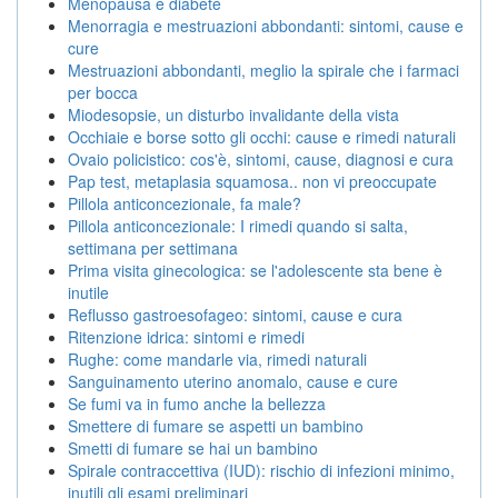
Menopausa e diabete
Menorragia e mestruazioni abbondanti: sintomi, cause e
cure
Mestruazioni abbondanti, meglio la spirale che i farmaci
per bocca
Miodesopsie, un disturbo invalidante della vista
Occhiaie e borse sotto gli occhi: cause e rimedi naturali
Ovaio policistico: cos'è, sintomi, cause, diagnosi e cura
Pap test, metaplasia squamosa.. non vi preoccupate
Pillola anticoncezionale, fa male?
Pillola anticoncezionale: I rimedi quando si salta,
settimana per settimana
Prima visita ginecologica: se l'adolescente sta bene è
inutile
Reflusso gastroesofageo: sintomi, cause e cura
Ritenzione idrica: sintomi e rimedi
Rughe: come mandarle via, rimedi naturali
Sanguinamento uterino anomalo, cause e cure
Se fumi va in fumo anche la bellezza
Smettere di fumare se aspetti un bambino
Smetti di fumare se hai un bambino
Spirale contraccettiva (IUD): rischio di infezioni minimo,
inutili gli esami preliminari