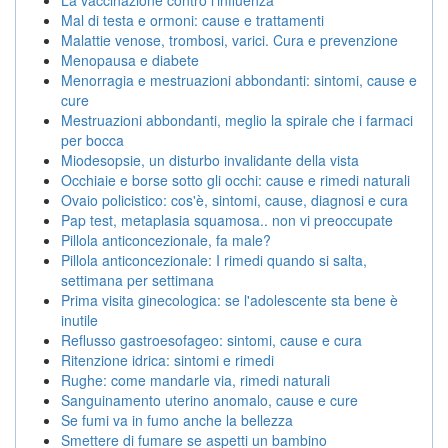
Mal di testa e ormoni: cause e trattamenti
Malattie venose, trombosi, varici. Cura e prevenzione
Menopausa e diabete
Menorragia e mestruazioni abbondanti: sintomi, cause e
cure
Mestruazioni abbondanti, meglio la spirale che i farmaci
per bocca
Miodesopsie, un disturbo invalidante della vista
Occhiaie e borse sotto gli occhi: cause e rimedi naturali
Ovaio policistico: cos'è, sintomi, cause, diagnosi e cura
Pap test, metaplasia squamosa.. non vi preoccupate
Pillola anticoncezionale, fa male?
Pillola anticoncezionale: I rimedi quando si salta,
settimana per settimana
Prima visita ginecologica: se l'adolescente sta bene è
inutile
Reflusso gastroesofageo: sintomi, cause e cura
Ritenzione idrica: sintomi e rimedi
Rughe: come mandarle via, rimedi naturali
Sanguinamento uterino anomalo, cause e cure
Se fumi va in fumo anche la bellezza
Smettere di fumare se aspetti un bambino