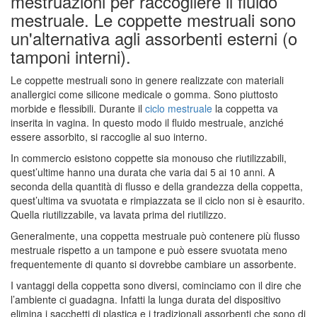
mestruazioni per raccogliere il fluido
mestruale. Le coppette mestruali sono
un'alternativa agli assorbenti esterni (o
tamponi interni).
Le coppette mestruali sono in genere realizzate con materiali
anallergici come silicone medicale o gomma. Sono piuttosto
morbide e flessibili. Durante il
ciclo mestruale
la coppetta va
inserita in vagina. In questo modo il fluido mestruale, anziché
essere assorbito, si raccoglie al suo interno.
In commercio esistono coppette sia monouso che riutilizzabili,
quest’ultime hanno una durata che varia dai 5 ai 10 anni. A
seconda della quantità di flusso e della grandezza della coppetta,
quest’ultima va svuotata e rimpiazzata se il ciclo non si è esaurito.
Quella riutilizzabile, va lavata prima del riutilizzo.
Generalmente, una coppetta mestruale può contenere più flusso
mestruale rispetto a un tampone e può essere svuotata meno
frequentemente di quanto si dovrebbe cambiare un assorbente.
I vantaggi della coppetta sono diversi, cominciamo con il dire che
l’ambiente ci guadagna. Infatti la lunga durata del dispositivo
elimina i sacchetti di plastica e i tradizionali assorbenti che sono di