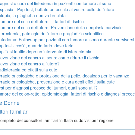
agnosi e cura del linfedema in pazienti con tumore al seno
splasia - Pap test, buttate un occhio al vostro collo dell'utero
topia, la piaghetta non va bruciata
 tumore del collo dell'utero - I fattori di rischio
 tumore del collo dell'utero. Prevenzione della neoplasia cervicale
terectomia, patologie dell'utero e pregiudizio scientifico
nfedema: Follow-up per pazienti con tumore al seno durante survivorsh
p test - cos'è, quando farlo, dove farlo.
p Test inutile dopo un intervento di isterectomia
evenzione del cancro al seno: come ridurre il rischio
evenzione del cancro all'utero?
dioterapia ed effetti sulla cute
rapie oncologiche e protezione della pelle, decalogo per le vacanze
rapie oncologiche, prevenzione e cura degli effetti sulla cute
st per diagnosi precoce dei tumori, quali sono utili?
more del colon-retto: epidemiologia, fattori di rischio e diagnosi preco
e Donne
ori familiari
ompleto dei consultori familiari in Italia suddivisi per regione