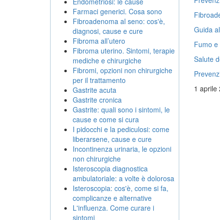
Prevenzi
Endometriosi: le cause
Farmaci generici. Cosa sono
Fibroade
Fibroadenoma al seno: cos'è,
Guida al
diagnosi, cause e cure
Fibroma all’utero
Fumo e a
Fibroma uterino. Sintomi, terapie
Salute d
mediche e chirurgiche
Fibromi, opzioni non chirurgiche
Prevenz
per il trattamento
1 aprile
Gastrite acuta
Gastrite cronica
Gastrite: quali sono i sintomi, le
cause e come si cura
I pidocchi e la pediculosi: come
liberarsene, cause e cure
Incontinenza urinaria, le opzioni
non chirurgiche
Isteroscopia diagnostica
ambulatoriale: a volte è dolorosa
Isteroscopia: cos'è, come si fa,
complicanze e alternative
L'influenza. Come curare i
sintomi