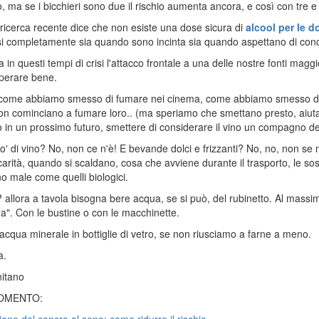
, ma se i bicchieri sono due il rischio aumenta ancora, e così con tre
 ricerca recente dice che non esiste una dose sicura di
alcool per le 
i completamente sia quando sono incinta sia quando aspettano di conc
in questi tempi di crisi l'attacco frontale a una delle nostre fonti magg
perare bene.
come abbiamo smesso di fumare nei cinema, come abbiamo smesso di f
on cominciano a fumare loro.. (ma speriamo che smettano presto, aiutat
in un prossimo futuro, smettere di considerare il vino un compagno del
o' di vino? No, non ce n'è! E bevande dolci e frizzanti? No, no, non se n
carità, quando si scaldano, cosa che avviene durante il trasporto, le so
o male come quelli biologici.
? allora a tavola bisogna bere acqua, se si può, del rubinetto. Al massi
ina". Con le bustine o con le macchinette.
cqua minerale in bottiglie di vetro, se non riusciamo a farne a meno.
a.
nitano
OMENTO: