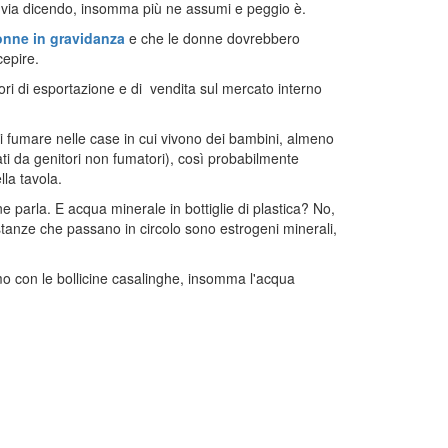
 e via dicendo, insomma più ne assumi e peggio è.
donne in gravidanza
e che le donne dovrebbero
epire.
iori di esportazione e di vendita sul mercato interno
umare nelle case in cui vivono dei bambini, almeno
i da genitori non fumatori), così probabilmente
la tavola.
e parla. E acqua minerale in bottiglie di plastica? No,
stanze che passano in circolo sono estrogeni minerali,
mo con le bollicine casalinghe, insomma l'acqua