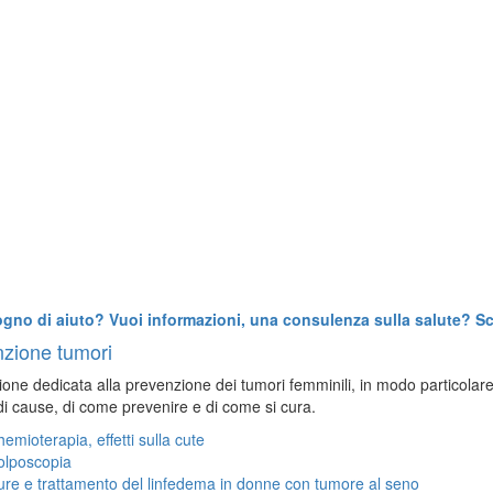
ogno di aiuto? Vuoi informazioni, una consulenza sulla salute? Scr
zione tumori
one dedicata alla prevenzione dei tumori femminili, in modo particolare a
 di cause, di come prevenire e di come si cura.
emioterapia, effetti sulla cute
olposcopia
re e trattamento del linfedema in donne con tumore al seno