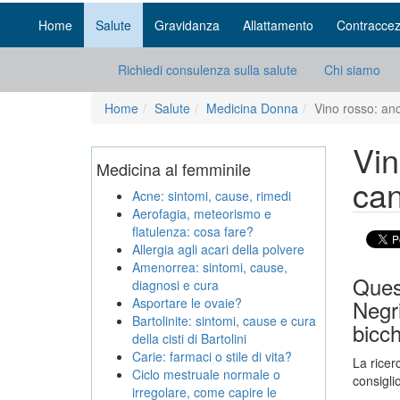
Home
Salute
Gravidanza
Allattamento
Contraccez
Richiedi consulenza sulla salute
Chi siamo
Home
Salute
Medicina Donna
Vino rosso: anc
Vin
Medicina al femminile
can
Acne: sintomi, cause, rimedi
Aerofagia, meteorismo e
flatulenza: cosa fare?
Allergia agli acari della polvere
Amenorrea: sintomi, cause,
Quest
diagnosi e cura
Asportare le ovaie?
Negri
Bartolinite: sintomi, cause e cura
bicch
della cisti di Bartolini
Carie: farmaci o stile di vita?
La ricer
Ciclo mestruale normale o
consigli
irregolare, come capire le