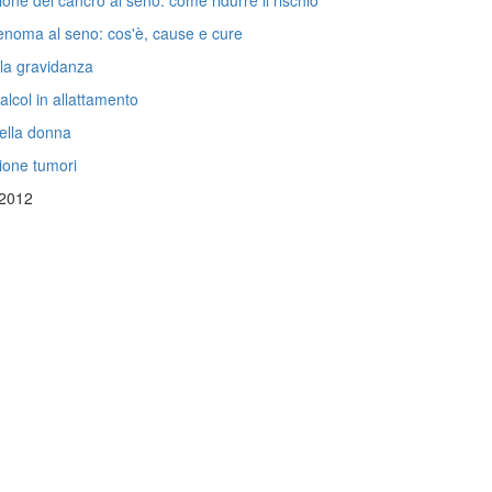
one del cancro al seno: come ridurre il rischio
noma al seno: cos'è, cause e cure
la gravidanza
lcol in allattamento
ella donna
ione tumori
 2012