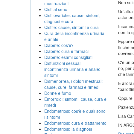
Non solo
mestruazioni
Cisti al seno
Un'altra
Cisti ovariche: cause, sintomi,
asteners
diagnosi e cura
Insomma 
Cistite: cause, sintomi e cura
non fa s
Cura della incontinenza urinaria
e anale
Eppure 
Diabete: cos'è?
finché n
Diabete: cura e farmaci
dovremo 
Diabete: esami consigliati
C'è un p
Disfunzioni sessuali,
no, per 
incontinenza urinaria e anale:
che fann
sintomi
Dismenorrea, i dolori mestruali:
E allora
cause, cure, farmaci e rimedi
"pallott
Donne e fumo
Oppure a
Emorroidi: sintomi, cause, cura e
rimedi
Pazienz
Endometriosi: cos'è e quali sono
Lisa Ca
i sintomi
Endometriosi: cura e trattamento
IN ARG
Endometriosi: la diagnosi