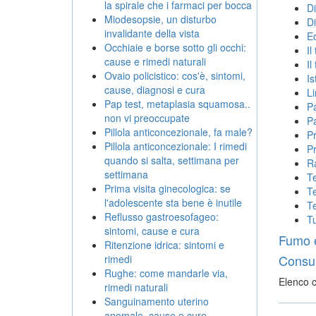
la spirale che i farmaci per bocca
Di
Miodesopsie, un disturbo
Di
invalidante della vista
Ec
Occhiaie e borse sotto gli occhi:
Il
cause e rimedi naturali
Il
Ovaio policistico: cos'è, sintomi,
Is
cause, diagnosi e cura
Li
Pap test, metaplasia squamosa..
Pa
non vi preoccupate
Pa
Pillola anticoncezionale, fa male?
Pr
Pillola anticoncezionale: I rimedi
Pr
quando si salta, settimana per
Ra
settimana
Te
Prima visita ginecologica: se
Te
l'adolescente sta bene è inutile
Te
Reflusso gastroesofageo:
Tu
sintomi, cause e cura
Fumo 
Ritenzione idrica: sintomi e
Consult
rimedi
Rughe: come mandarle via,
Elenco c
rimedi naturali
Sanguinamento uterino
anomalo, cause e cure