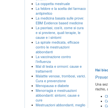
La coppetta mestruale
La febbre e la scelta del farmaco
antipiretico
La medicina basata sulle prove:
EBM Evidence based medicine
La psoriasi, cos'è, come si cura
e si previene, quali terapie, le
cause e i sintomi
La spirale medicata, efficace
contro le mestruazioni
abbondanti
La vaccinazione contro
l'influenza
Mal di testa e ormoni: cause e
Hai bis
trattamenti
Malattie venose, trombosi, varici.
Preven
Cura e prevenzione
Una sezi
Menopausa e diabete
rischio,
Menorragia e mestruazioni
abbondanti: sintomi, cause e
Ch
cure
C
Mestruazioni abbondanti, meglio
Cu